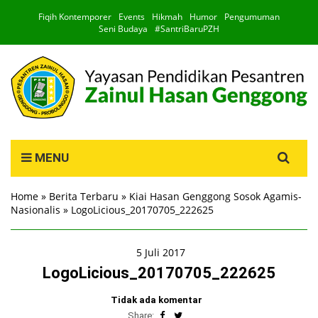
Fiqih Kontemporer
Events
Hikmah
Humor
Pengumuman
Seni Budaya
#SantriBaruPZH
Search
MENU
for:
Home
»
Berita Terbaru
»
Kiai Hasan Genggong Sosok Agamis-
Nasionalis
»
LogoLicious_20170705_222625
5 Juli 2017
LogoLicious_20170705_222625
Tidak ada komentar
Share: