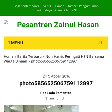
Fiqih Kontemporer
Events
Hikmah
Humor
Pengumuman
Seni Budaya
#SantriBaruPZH
Search
MENU
for:
Home
»
Berita Terbaru
»
Nun Harris Peringati HSN Bersama
Warga Binaan
»
photo585652506759112897
24 Oktober 2016
photo585652506759112897
Tidak ada komentar
Share: