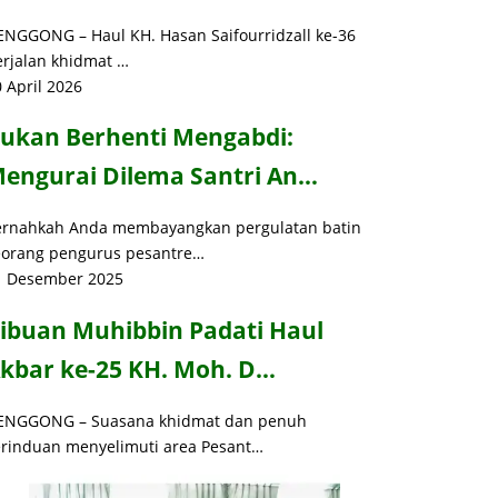
ENGGONG – Haul KH. Hasan Saifourridzall ke-36
erjalan khidmat …
 April 2026
ukan Berhenti Mengabdi:
engurai Dilema Santri An…
ernahkah Anda membayangkan pergulatan batin
eorang pengurus pesantre…
1 Desember 2025
ibuan Muhibbin Padati Haul
kbar ke-25 KH. Moh. D…
ENGGONG – Suasana khidmat dan penuh
erinduan menyelimuti area Pesant…