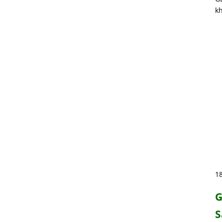
kh
1
G
S