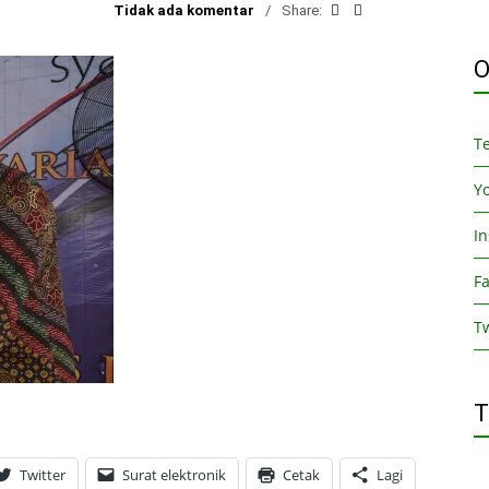
Tidak ada komentar
Share:
O
T
Y
I
F
Tw
T
Twitter
Surat elektronik
Cetak
Lagi