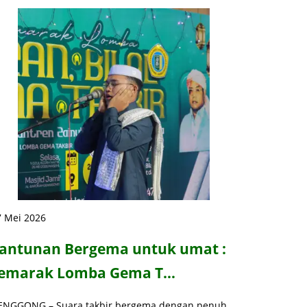
7 Mei 2026
antunan Bergema untuk umat :
emarak Lomba Gema T…
ENGGONG – Suara takbir bergema dengan penuh