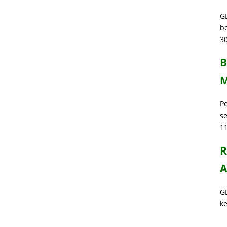
G
b
30
B
M
P
s
1
R
A
G
k