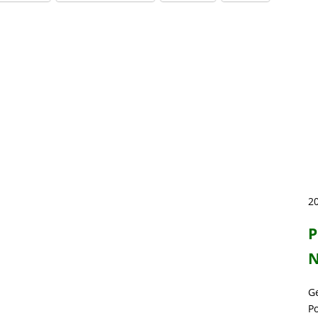
20
P
N
G
P