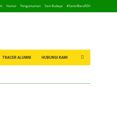
ah
Humor
Pengumuman
Seni Budaya
#SantriBaruPZH
Search
TRACER ALUMNI
HUBUNGI KAMI
for: