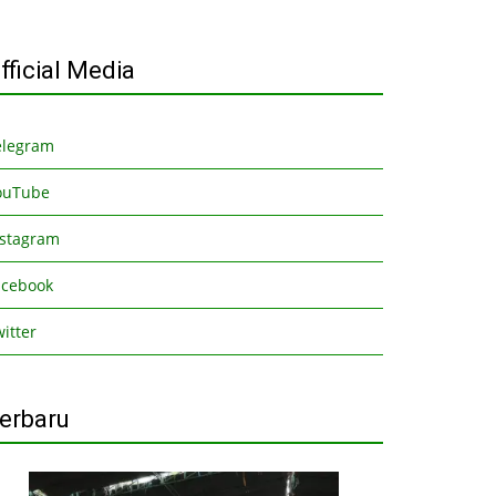
fficial Media
elegram
ouTube
nstagram
acebook
itter
erbaru