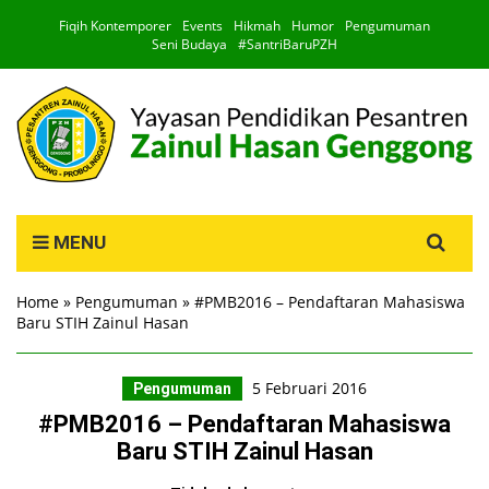
Fiqih Kontemporer
Events
Hikmah
Humor
Pengumuman
Seni Budaya
#SantriBaruPZH
Search
MENU
for:
Home
»
Pengumuman
»
#PMB2016 – Pendaftaran Mahasiswa
Baru STIH Zainul Hasan
5 Februari 2016
Pengumuman
#PMB2016 – Pendaftaran Mahasiswa
Baru STIH Zainul Hasan