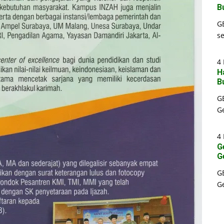
B
G
s
4 
H
B
G
G
4 
G
G
G
G