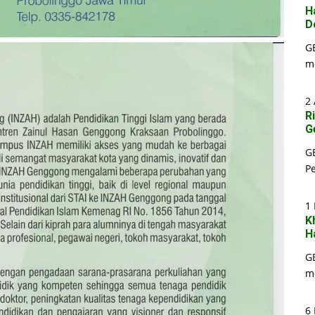
H
D
G
m
2 
R
G
G
P
1
K
H
G
m
6 