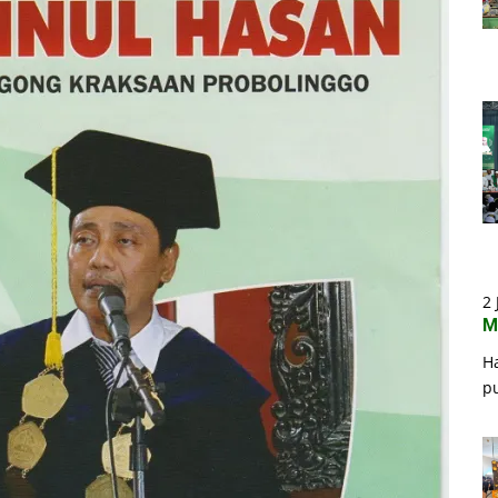
2 
M
H
p