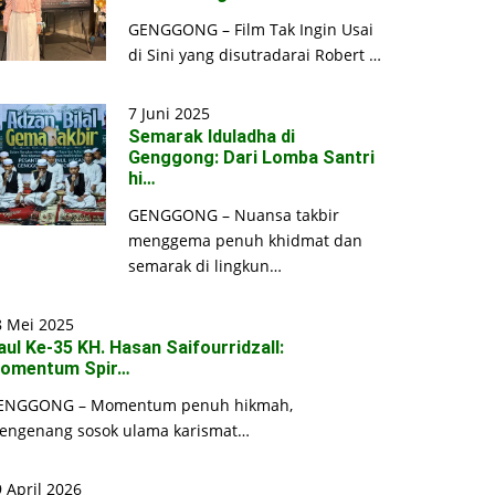
GENGGONG – Film Tak Ingin Usai
di Sini yang disutradarai Robert …
7 Juni 2025
Semarak Iduladha di
Genggong: Dari Lomba Santri
hi…
GENGGONG – Nuansa takbir
menggema penuh khidmat dan
semarak di lingkun…
8 Mei 2025
aul Ke-35 KH. Hasan Saifourridzall:
omentum Spir…
ENGGONG – Momentum penuh hikmah,
engenang sosok ulama karismat…
 April 2026