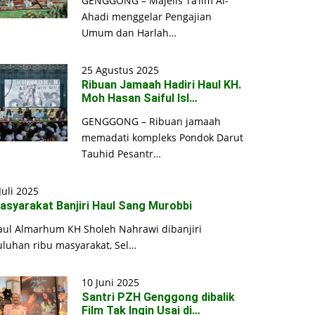
GENGGONG – Majelis Ta’lim Al-
Ahadi menggelar Pengajian
Umum dan Harlah…
25 Agustus 2025
Ribuan Jamaah Hadiri Haul KH.
Moh Hasan Saiful Isl…
GENGGONG – Ribuan jamaah
memadati kompleks Pondok Darut
Tauhid Pesantr…
Juli 2025
asyarakat Banjiri Haul Sang Murobbi
aul Almarhum KH Sholeh Nahrawi dibanjiri
uluhan ribu masyarakat, Sel…
10 Juni 2025
Santri PZH Genggong dibalik
Film Tak Ingin Usai di…