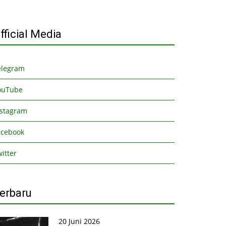
fficial Media
elegram
ouTube
nstagram
acebook
itter
erbaru
20 Juni 2026