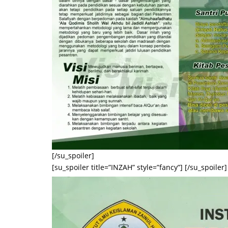
[/su_spoiler]
[su_spoiler title=”INZAH” style=”fancy”]
[/su_spoiler]