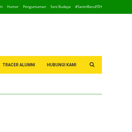
ah
Humor
Pengumuman
Seni Budaya
#SantriBaruPZH
Search
TRACER ALUMNI
HUBUNGI KAMI
for: