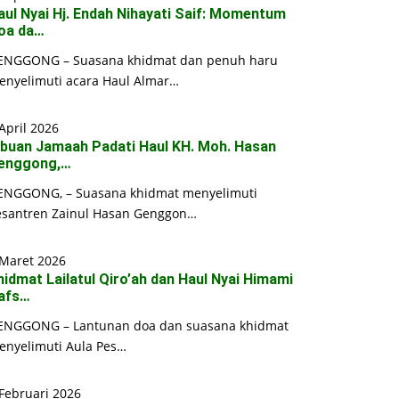
aul Nyai Hj. Endah Nihayati Saif: Momentum
oa da…
ENGGONG – Suasana khidmat dan penuh haru
enyelimuti acara Haul Almar…
April 2026
ibuan Jamaah Padati Haul KH. Moh. Hasan
enggong,…
ENGGONG, – Suasana khidmat menyelimuti
esantren Zainul Hasan Genggon…
 Maret 2026
hidmat Lailatul Qiro’ah dan Haul Nyai Himami
afs…
ENGGONG – Lantunan doa dan suasana khidmat
enyelimuti Aula Pes…
Februari 2026