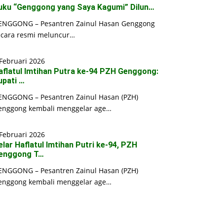
uku “Genggong yang Saya Kagumi” Dilun…
ENGGONG – Pesantren Zainul Hasan Genggong
ecara resmi meluncur…
Februari 2026
aflatul Imtihan Putra ke-94 PZH Genggong:
upati …
ENGGONG – Pesantren Zainul Hasan (PZH)
enggong kembali menggelar age…
Februari 2026
elar Haflatul Imtihan Putri ke-94, PZH
enggong T…
ENGGONG – Pesantren Zainul Hasan (PZH)
enggong kembali menggelar age…