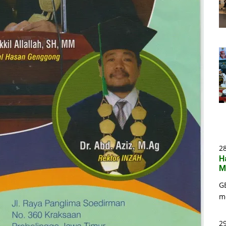
2
H
M
G
m
29