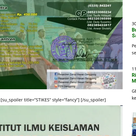
30
B
S
P
s
1
R
M
G
k
 [su_spoiler title=”STIKES” style=”fancy”]
[/su_spoiler]