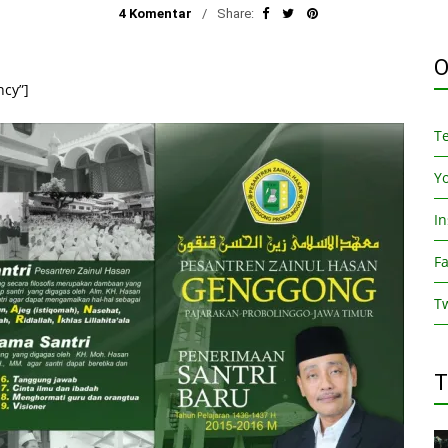
4 Komentar
Share:
O
ncy”]
T
Y
I
F
Tw
T