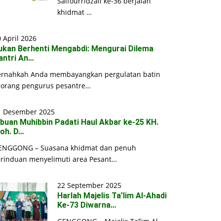
Saifourridzall ke-36 berjalan
khidmat …
 April 2026
ukan Berhenti Mengabdi: Mengurai Dilema
antri An…
ernahkah Anda membayangkan pergulatan batin
eorang pengurus pesantre…
1 Desember 2025
ibuan Muhibbin Padati Haul Akbar ke-25 KH.
oh. D…
ENGGONG – Suasana khidmat dan penuh
erinduan menyelimuti area Pesant…
22 September 2025
Harlah Majelis Ta’lim Al-Ahadi
Ke-73 Diwarna…