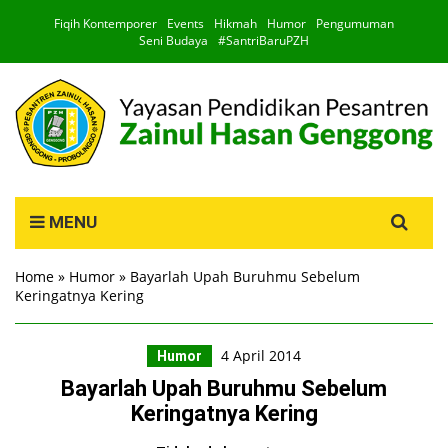
Fiqih Kontemporer
Events
Hikmah
Humor
Pengumuman
Seni Budaya
#SantriBaruPZH
Search
MENU
for:
Home
»
Humor
»
Bayarlah Upah Buruhmu Sebelum
Keringatnya Kering
4 April 2014
Humor
Bayarlah Upah Buruhmu Sebelum
Keringatnya Kering