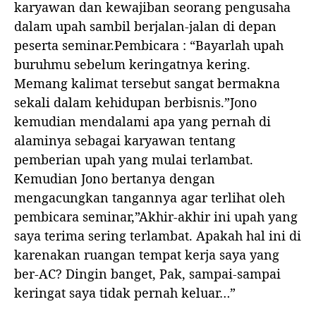
karyawan dan kewajiban seorang pengusaha
e
dalam upah sambil berjalan-jalan di depan
b
peserta seminar.Pembicara : “Bayarlah upah
e
l
buruhmu sebelum keringatnya kering.
u
Memang kalimat tersebut sangat bermakna
m
sekali dalam kehidupan berbisnis.”Jono
K
kemudian mendalami apa yang pernah di
e
r
alaminya sebagai karyawan tentang
i
pemberian upah yang mulai terlambat.
n
Kemudian Jono bertanya dengan
g
mengacungkan tangannya agar terlihat oleh
a
t
pembicara seminar,”Akhir-akhir ini upah yang
n
saya terima sering terlambat. Apakah hal ini di
y
karenakan ruangan tempat kerja saya yang
a
ber-AC? Dingin banget, Pak, sampai-sampai
K
keringat saya tidak pernah keluar…”
e
r