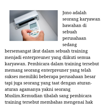
a
a
i
a
s
B
s
l
a
a
Jono adalah
a
a
n
y
seorang karyawan
r
r
a
bawahan di
t
t
r
i
i
sebuah
l
k
k
a
perusahaan
e
e
h
sedang
l
l
U
bersemangat ikut dalam sebuah training
p
menjadi enterpreuner yang diikuti semua
a
karyawan. Pembicara dalam training tersebut
h
B
memang seorang enterpreuner yang telah
u
sukses memiliki beberapa perusahaan besar
r
tapi juga seorang yang taat dengan aturan-
u
aturan agamanya yakni seorang
h
m
Muslim.Kemudian tibalah sang pembicara
u
training tersebut membahas mengenai hak
S