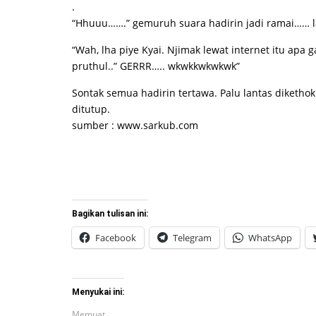
.
“Hhuuu…….” gemuruh suara hadirin jadi ramai…… l
“Wah, lha piye Kyai. Njimak lewat internet itu apa g
pruthul..” GERRR….. wkwkkwkwkwk”
Sontak semua hadirin tertawa. Palu lantas diketho
ditutup.
sumber : www.sarkub.com
Bagikan tulisan ini:
Facebook
Telegram
WhatsApp
Menyukai ini:
Memuat...