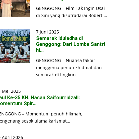
GENGGONG – Film Tak Ingin Usai
di Sini yang disutradarai Robert …
7 Juni 2025
Semarak Iduladha di
Genggong: Dari Lomba Santri
hi…
GENGGONG – Nuansa takbir
menggema penuh khidmat dan
semarak di lingkun…
8 Mei 2025
aul Ke-35 KH. Hasan Saifourridzall:
omentum Spir…
ENGGONG – Momentum penuh hikmah,
engenang sosok ulama karismat…
 April 2026