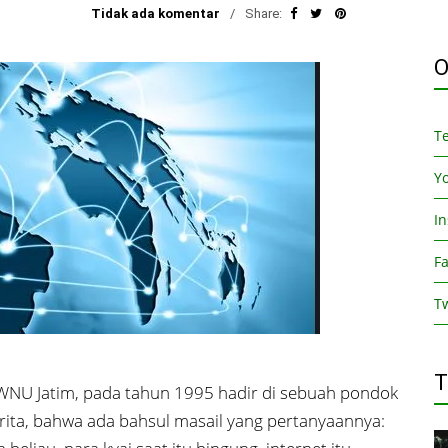
Tidak ada komentar
Share:
O
T
Y
I
F
Tw
T
WNU Jatim, pada tahun 1995 hadir di sebuah pondok
rita, bahwa ada bahsul masail yang pertanyaannya: