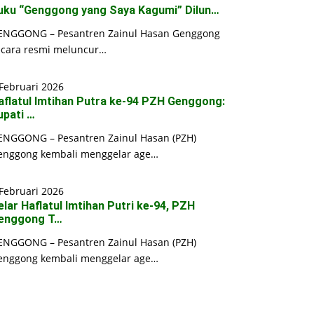
uku “Genggong yang Saya Kagumi” Dilun…
ENGGONG – Pesantren Zainul Hasan Genggong
ecara resmi meluncur…
Februari 2026
aflatul Imtihan Putra ke-94 PZH Genggong:
upati …
ENGGONG – Pesantren Zainul Hasan (PZH)
enggong kembali menggelar age…
Februari 2026
elar Haflatul Imtihan Putri ke-94, PZH
enggong T…
ENGGONG – Pesantren Zainul Hasan (PZH)
enggong kembali menggelar age…