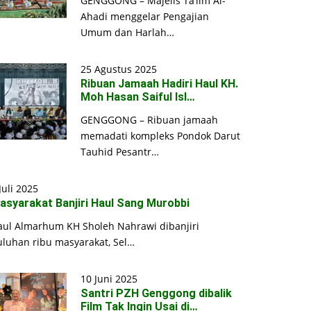
GENGGONG – Majelis Ta’lim Al-
Ahadi menggelar Pengajian
Umum dan Harlah…
25 Agustus 2025
Ribuan Jamaah Hadiri Haul KH.
Moh Hasan Saiful Isl…
GENGGONG – Ribuan jamaah
memadati kompleks Pondok Darut
Tauhid Pesantr…
Juli 2025
asyarakat Banjiri Haul Sang Murobbi
aul Almarhum KH Sholeh Nahrawi dibanjiri
uluhan ribu masyarakat, Sel…
10 Juni 2025
Santri PZH Genggong dibalik
Film Tak Ingin Usai di…