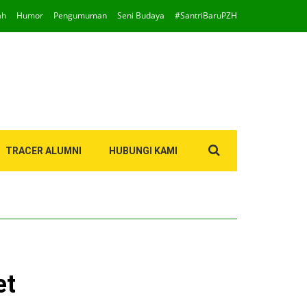
ah
Humor
Pengumuman
Seni Budaya
#SantriBaruPZH
Search
TRACER ALUMNI
HUBUNGI KAMI
for:
et