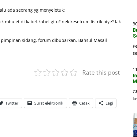
alu ada seorang yg menyeletuk:
ak mbulet di kabel-kabel gitu? nek kesetrum listrik piye? lak
30
B
S
k pimpinan sidang. forum dibubarkan. Bahsul Masail
P
s
1
Rate this post
R
M
G
k
Twitter
Surat elektronik
Cetak
Lagi