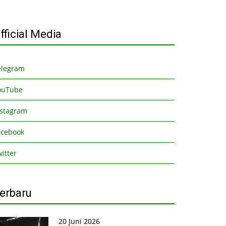
fficial Media
elegram
ouTube
nstagram
acebook
itter
erbaru
20 Juni 2026