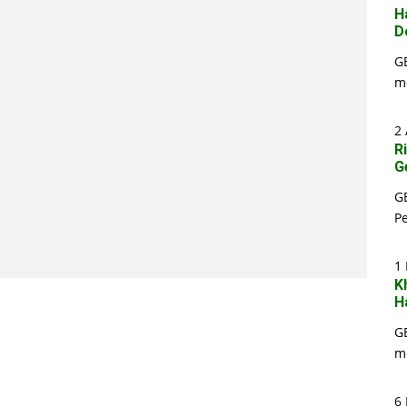
H
D
G
m
2 
R
G
G
P
1
K
H
G
m
6 