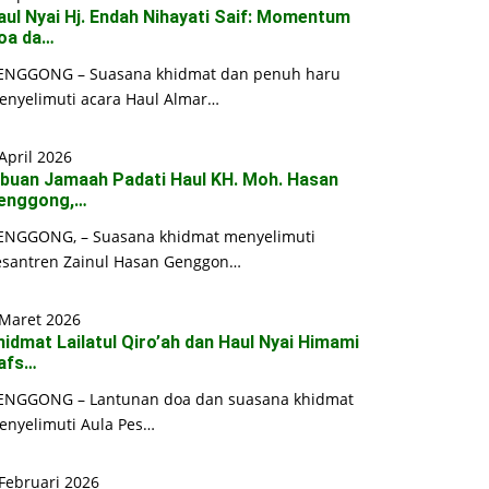
aul Nyai Hj. Endah Nihayati Saif: Momentum
oa da…
ENGGONG – Suasana khidmat dan penuh haru
enyelimuti acara Haul Almar…
April 2026
ibuan Jamaah Padati Haul KH. Moh. Hasan
enggong,…
ENGGONG, – Suasana khidmat menyelimuti
esantren Zainul Hasan Genggon…
 Maret 2026
hidmat Lailatul Qiro’ah dan Haul Nyai Himami
afs…
ENGGONG – Lantunan doa dan suasana khidmat
enyelimuti Aula Pes…
Februari 2026