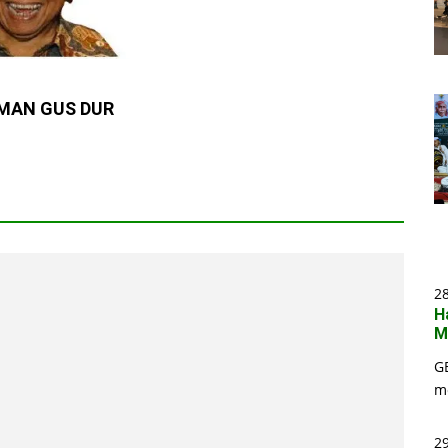
MAN GUS DUR
2
H
M
G
m
29