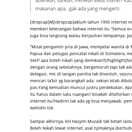
Bolehkah, sahkah, menikah lewat intenet?
Kata
makanan apa, gak ada yang mengerti.
[dropcap]M[/dropcap]aklum tahun 1995 internet ma
memberi keterangan bahwa internet itu “Semua or
juga bisa langsung walau berjauhan tempatnya. Jadi
“Misal pengantin pria di Jawa, mempelai wanita di Ma
Papua dan petugas pencatat nikah di SUmatera, m
SAH? apa boleh nikah yang demikian?[/highlight]Se
dengan orang sebelahnya. bergemuruh tapi tak a
delegasi. mic di tangan panitia tak disentuh. sejur
mencari ta’bir yg barangkali ada. sekian kitab dibo
pas.Yang kemudian muncul justru perdebatan. Apak
itu harus dalam satu ruangan? bisakah ditafsirkan s
internet itu?Hadirin tak ada yg bisa menjawab. pem
wahidin tsb.
.
Sampai akhirnya, KH Hasyim Muzadi tak betah lant
Boleh Nikah lewat internet, asal njimaknya (berhu