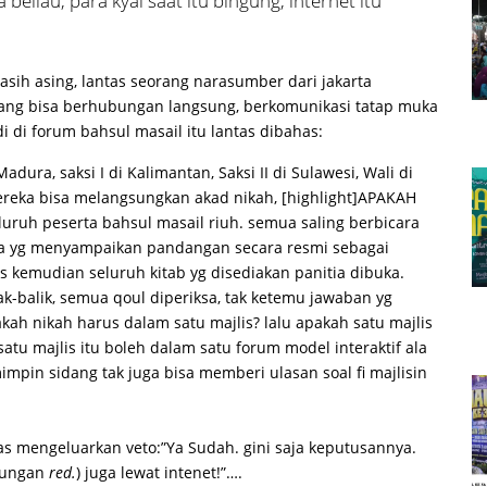
 beliau, para kyai saat itu bingung, internet itu
sih asing, lantas seorang narasumber dari jakarta
ang bisa berhubungan langsung, berkomunikasi tatap muka
 di forum bahsul masail itu lantas dibahas:
dura, saksi I di Kalimantan, Saksi II di Sulawesi, Wali di
ereka bisa melangsungkan akad nikah, [highlight]APAKAH
luruh peserta bahsul masail riuh. semua saling berbicara
da yg menyampaikan pandangan secara resmi sebagai
us kemudian seluruh kitab yg disediakan panitia dibuka.
lak-balik, semua qoul diperiksa, tak ketemu jawaban yg
ah nikah harus dalam satu majlis? lalu apakah satu majlis
atu majlis itu boleh dalam satu forum model interaktif ala
impin sidang tak juga bisa memberi ulasan soal fi majlisin
as mengeluarkan veto:”Ya Sudah. gini saja keputusannya.
bungan
red.
) juga lewat intenet!”….