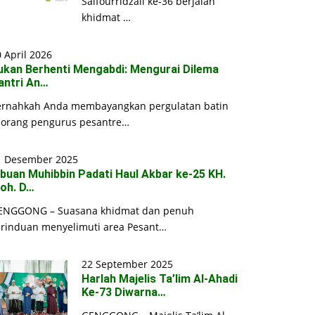
Saifourridzall ke-36 berjalan
khidmat …
 April 2026
ukan Berhenti Mengabdi: Mengurai Dilema
antri An…
ernahkah Anda membayangkan pergulatan batin
eorang pengurus pesantre…
1 Desember 2025
ibuan Muhibbin Padati Haul Akbar ke-25 KH.
oh. D…
ENGGONG – Suasana khidmat dan penuh
erinduan menyelimuti area Pesant…
22 September 2025
Harlah Majelis Ta’lim Al-Ahadi
Ke-73 Diwarna…