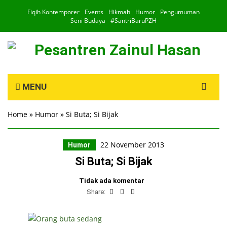
Fiqih Kontemporer
Events
Hikmah
Humor
Pengumuman
Seni Budaya
#SantriBaruPZH
Search
MENU
for:
Home
»
Humor
»
Si Buta; Si Bijak
22 November 2013
Humor
Si Buta; Si Bijak
Tidak ada komentar
Share: