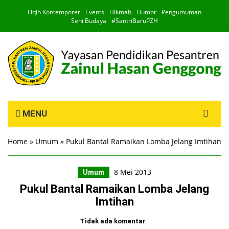
Fiqih Kontemporer
Events
Hikmah
Humor
Pengumuman
Seni Budaya
#SantriBaruPZH
Search
MENU
for:
Home
»
Umum
»
Pukul Bantal Ramaikan Lomba Jelang Imtihan
8 Mei 2013
Umum
Pukul Bantal Ramaikan Lomba Jelang
Imtihan
Tidak ada komentar