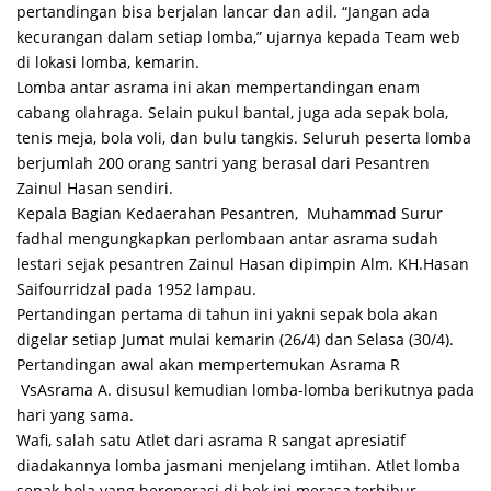
pertandingan bisa berjalan lancar dan adil. “Jangan ada
kecurangan dalam setiap lomba,” ujarnya kepada Team web
di lokasi lomba, kemarin.
Lomba antar asrama ini akan mempertandingan enam
cabang olahraga. Selain pukul bantal, juga ada sepak bola,
tenis meja, bola voli, dan bulu tangkis. Seluruh peserta lomba
berjumlah 200 orang santri yang berasal dari Pesantren
Zainul Hasan sendiri.
Kepala Bagian Kedaerahan Pesantren, Muhammad Surur
fadhal mengungkapkan perlombaan antar asrama sudah
lestari sejak pesantren Zainul Hasan dipimpin Alm. KH.Hasan
Saifourridzal pada 1952 lampau.
Pertandingan pertama di tahun ini yakni sepak bola akan
digelar setiap Jumat mulai kemarin (26/4) dan Selasa (30/4).
Pertandingan awal akan mempertemukan Asrama R
VsAsrama A. disusul kemudian lomba-lomba berikutnya pada
hari yang sama.
Wafi, salah satu Atlet dari asrama R sangat apresiatif
diadakannya lomba jasmani menjelang imtihan. Atlet lomba
sepak bola yang beroperasi di bek ini merasa terhibur.