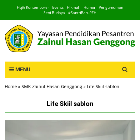
Fiqih Kontemporer
Events
Hikmah
Humor
Pengumuman
Seni Budaya
#SantriBaruPZH
Search
MENU
for:
Home
»
SMK Zainul Hasan Genggong
»
Life Skiil sablon
Life Skiil sablon