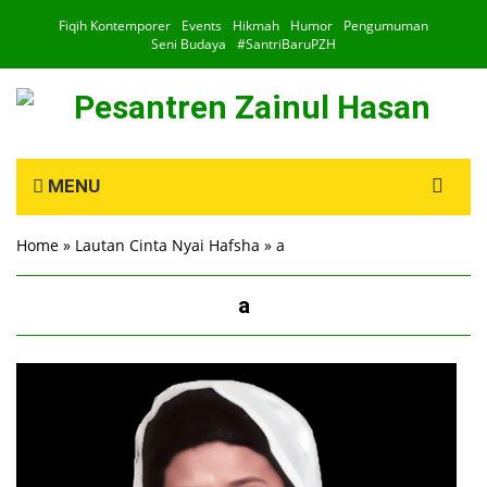
Fiqih Kontemporer
Events
Hikmah
Humor
Pengumuman
Seni Budaya
#SantriBaruPZH
Search
MENU
for:
Home
»
Lautan Cinta Nyai Hafsha
»
a
a