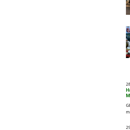
2
H
M
G
m
29