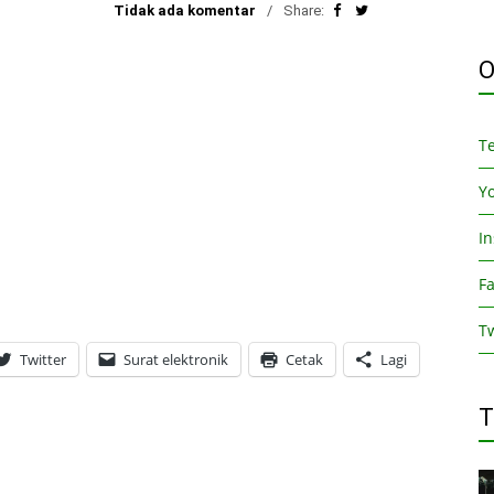
Tidak ada komentar
Share:
O
T
Y
I
F
Tw
Twitter
Surat elektronik
Cetak
Lagi
T