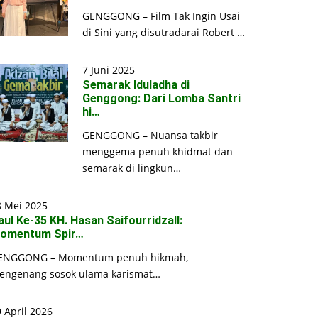
GENGGONG – Film Tak Ingin Usai
di Sini yang disutradarai Robert …
7 Juni 2025
Semarak Iduladha di
Genggong: Dari Lomba Santri
hi…
GENGGONG – Nuansa takbir
menggema penuh khidmat dan
semarak di lingkun…
8 Mei 2025
aul Ke-35 KH. Hasan Saifourridzall:
omentum Spir…
ENGGONG – Momentum penuh hikmah,
engenang sosok ulama karismat…
 April 2026