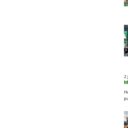
2 
M
H
p