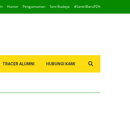
ah
Humor
Pengumuman
Seni Budaya
#SantriBaruPZH
Search
TRACER ALUMNI
HUBUNGI KAMI
for: