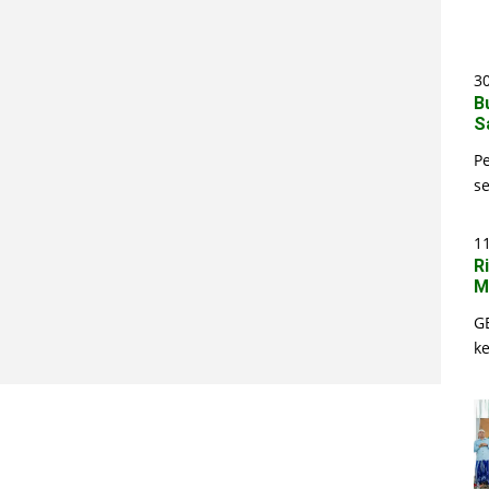
30
B
S
P
s
1
R
M
G
k