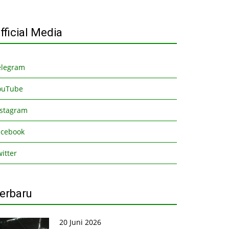
fficial Media
elegram
ouTube
nstagram
acebook
itter
erbaru
20 Juni 2026