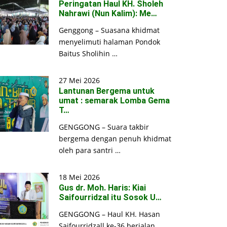
Peringatan Haul KH. Sholeh
Nahrawi (Nun Kalim): Me…
Genggong – Suasana khidmat
menyelimuti halaman Pondok
Baitus Sholihin …
27 Mei 2026
Lantunan Bergema untuk
umat : semarak Lomba Gema
T…
GENGGONG – Suara takbir
bergema dengan penuh khidmat
oleh para santri …
18 Mei 2026
Gus dr. Moh. Haris: Kiai
Saifourridzal itu Sosok U…
GENGGONG – Haul KH. Hasan
Saifourridzall ke-36 berjalan