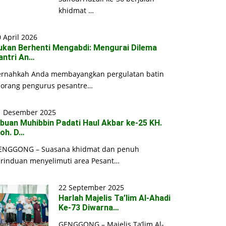
khidmat …
 April 2026
ukan Berhenti Mengabdi: Mengurai Dilema
antri An…
ernahkah Anda membayangkan pergulatan batin
eorang pengurus pesantre…
1 Desember 2025
ibuan Muhibbin Padati Haul Akbar ke-25 KH.
oh. D…
ENGGONG – Suasana khidmat dan penuh
erinduan menyelimuti area Pesant…
22 September 2025
Harlah Majelis Ta’lim Al-Ahadi
Ke-73 Diwarna…
GENGGONG – Majelis Ta’lim Al-