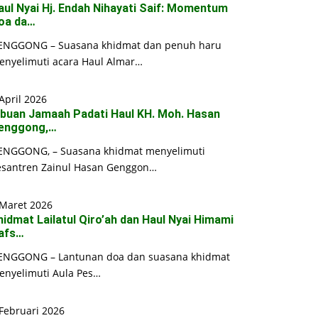
aul Nyai Hj. Endah Nihayati Saif: Momentum
oa da…
ENGGONG – Suasana khidmat dan penuh haru
enyelimuti acara Haul Almar…
April 2026
ibuan Jamaah Padati Haul KH. Moh. Hasan
enggong,…
ENGGONG, – Suasana khidmat menyelimuti
esantren Zainul Hasan Genggon…
 Maret 2026
hidmat Lailatul Qiro’ah dan Haul Nyai Himami
afs…
ENGGONG – Lantunan doa dan suasana khidmat
enyelimuti Aula Pes…
Februari 2026