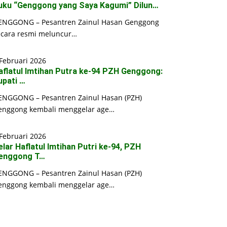
uku “Genggong yang Saya Kagumi” Dilun…
ENGGONG – Pesantren Zainul Hasan Genggong
ecara resmi meluncur…
Februari 2026
aflatul Imtihan Putra ke-94 PZH Genggong:
upati …
ENGGONG – Pesantren Zainul Hasan (PZH)
enggong kembali menggelar age…
Februari 2026
elar Haflatul Imtihan Putri ke-94, PZH
enggong T…
ENGGONG – Pesantren Zainul Hasan (PZH)
enggong kembali menggelar age…