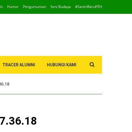
ah
Humor
Pengumuman
Seni Budaya
#SantriBaruPZH
Search
TRACER ALUMNI
HUBUNGI KAMI
for:
36.18
7.36.18