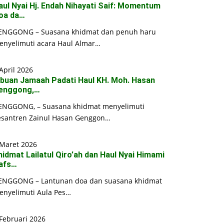
aul Nyai Hj. Endah Nihayati Saif: Momentum
oa da…
ENGGONG – Suasana khidmat dan penuh haru
enyelimuti acara Haul Almar…
April 2026
ibuan Jamaah Padati Haul KH. Moh. Hasan
enggong,…
ENGGONG, – Suasana khidmat menyelimuti
esantren Zainul Hasan Genggon…
 Maret 2026
hidmat Lailatul Qiro’ah dan Haul Nyai Himami
afs…
ENGGONG – Lantunan doa dan suasana khidmat
enyelimuti Aula Pes…
Februari 2026