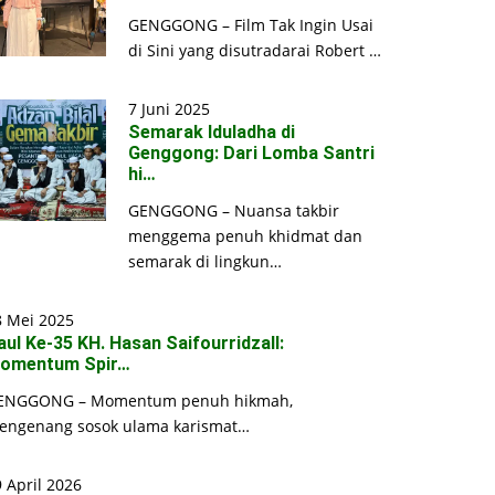
GENGGONG – Film Tak Ingin Usai
di Sini yang disutradarai Robert …
7 Juni 2025
Semarak Iduladha di
Genggong: Dari Lomba Santri
hi…
GENGGONG – Nuansa takbir
menggema penuh khidmat dan
semarak di lingkun…
8 Mei 2025
aul Ke-35 KH. Hasan Saifourridzall:
omentum Spir…
ENGGONG – Momentum penuh hikmah,
engenang sosok ulama karismat…
 April 2026