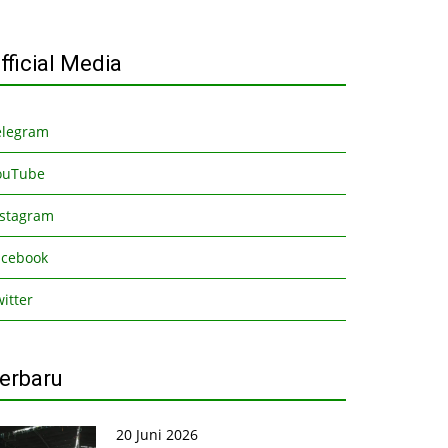
fficial Media
elegram
ouTube
nstagram
acebook
itter
erbaru
20 Juni 2026