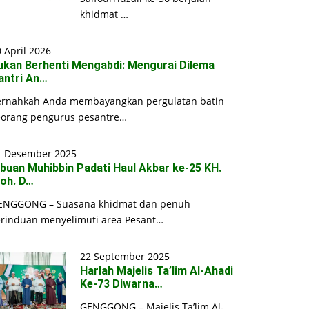
khidmat …
 April 2026
ukan Berhenti Mengabdi: Mengurai Dilema
antri An…
ernahkah Anda membayangkan pergulatan batin
eorang pengurus pesantre…
1 Desember 2025
ibuan Muhibbin Padati Haul Akbar ke-25 KH.
oh. D…
ENGGONG – Suasana khidmat dan penuh
erinduan menyelimuti area Pesant…
22 September 2025
Harlah Majelis Ta’lim Al-Ahadi
Ke-73 Diwarna…
GENGGONG – Majelis Ta’lim Al-