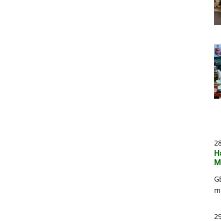
2
H
M
G
m
29