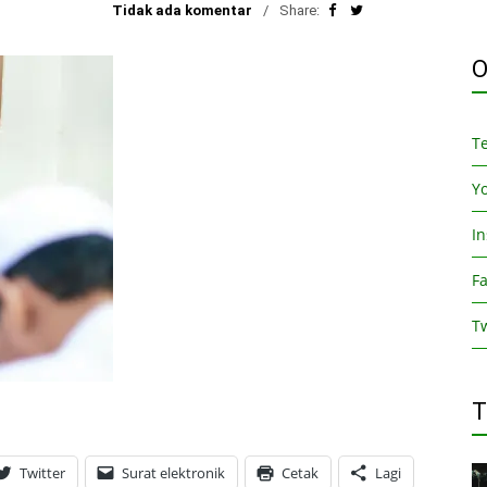
Tidak ada komentar
Share:
O
T
Y
I
F
Tw
T
Twitter
Surat elektronik
Cetak
Lagi