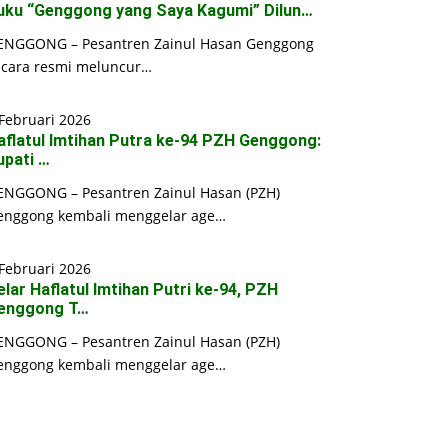
uku “Genggong yang Saya Kagumi” Dilun…
ENGGONG – Pesantren Zainul Hasan Genggong
ecara resmi meluncur…
Februari 2026
aflatul Imtihan Putra ke-94 PZH Genggong:
upati …
ENGGONG – Pesantren Zainul Hasan (PZH)
enggong kembali menggelar age…
Februari 2026
elar Haflatul Imtihan Putri ke-94, PZH
enggong T…
ENGGONG – Pesantren Zainul Hasan (PZH)
enggong kembali menggelar age…