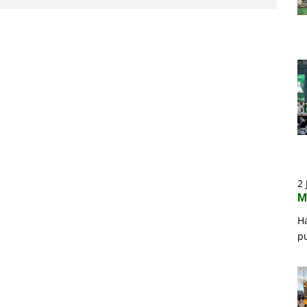
2 
M
H
p