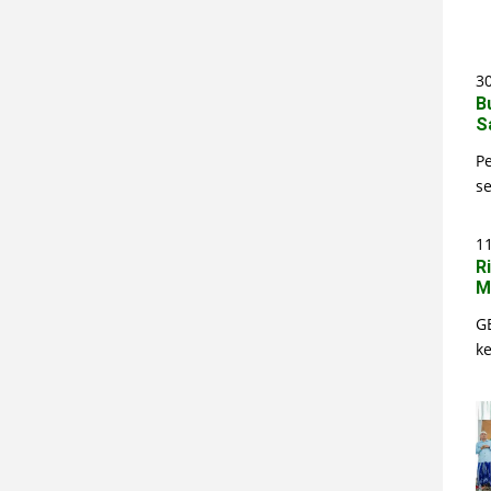
30
B
S
P
s
1
R
M
G
k