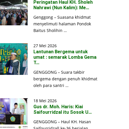
Peringatan Haul KH. Sholeh
Nahrawi (Nun Kalim): Me…
Genggong – Suasana khidmat
menyelimuti halaman Pondok
Baitus Sholihin …
27 Mei 2026
Lantunan Bergema untuk
umat : semarak Lomba Gema
T…
GENGGONG – Suara takbir
bergema dengan penuh khidmat
oleh para santri …
18 Mei 2026
Gus dr. Moh. Haris: Kiai
Saifourridzal itu Sosok U…
GENGGONG – Haul KH. Hasan
Saifourridzall ke-36 berjalan