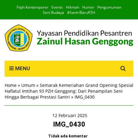
Fiqih Kontemporer
Events
Hikmah
Humor
Pengumuman
Seni Budaya
#SantriBaruPZH
Search
MENU
for:
Home
»
Umum
»
Semarak Kemeriahan Grand Opening Spesial
Haflatul Imtihan 93 PZH Genggong: Dari Penampilan Seni
Hingga Berbagai Prestasi Santri
»
IMG_0430
12 Februari 2025
IMG_0430
Tidak ada komentar