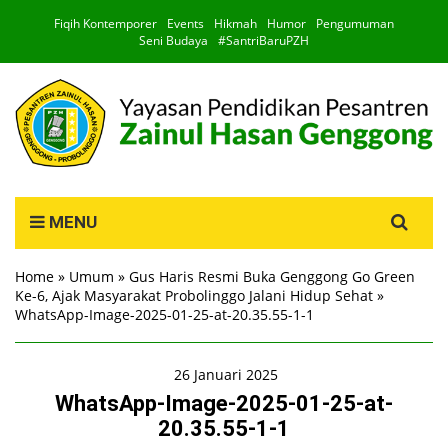
Fiqih Kontemporer
Events
Hikmah
Humor
Pengumuman
Seni Budaya
#SantriBaruPZH
Search
MENU
for:
Home
»
Umum
»
Gus Haris Resmi Buka Genggong Go Green
Ke-6, Ajak Masyarakat Probolinggo Jalani Hidup Sehat
»
WhatsApp-Image-2025-01-25-at-20.35.55-1-1
26 Januari 2025
WhatsApp-Image-2025-01-25-at-
20.35.55-1-1