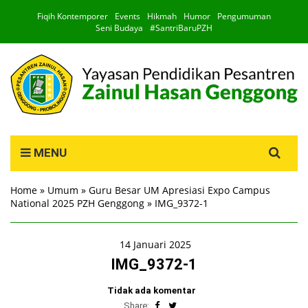
Fiqih Kontemporer
Events
Hikmah
Humor
Pengumuman
Seni Budaya
#SantriBaruPZH
Search
MENU
for:
Home
»
Umum
»
Guru Besar UM Apresiasi Expo Campus
National 2025 PZH Genggong
»
IMG_9372-1
14 Januari 2025
IMG_9372-1
Tidak ada komentar
Share: