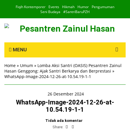
Fiqih Kontemporer
Events
Hikmah
Humor
Pengumuman
Seni Budaya
#SantriBaruPZH
Search
MENU
for:
Home
»
Umum
»
Lomba Aksi Santri (OASIS) Pesantren Zainul
Hasan Genggong: Ajak Santri Berkarya dan Berprestasi
»
WhatsApp-Image-2024-12-26-at-10.54.19-1-1
26 Desember 2024
WhatsApp-Image-2024-12-26-at-
10.54.19-1-1
Tidak ada komentar
Share: