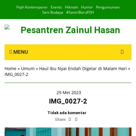
Fiqih Kontemporer
Events
Hikmah
Humor
Pengumuman
Seni Budaya
#SantriBaruPZH
Search
MENU
for:
Home
»
Umum
»
Haul Ibu Nyai Endah Digelar di Malam Hari
»
IMG_0027-2
29 Mei 2023
IMG_0027-2
Tidak ada komentar
Share: