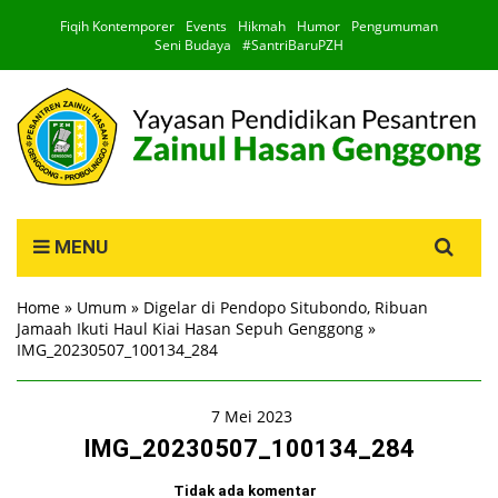
Fiqih Kontemporer
Events
Hikmah
Humor
Pengumuman
Seni Budaya
#SantriBaruPZH
Search
MENU
for:
Home
»
Umum
»
Digelar di Pendopo Situbondo, Ribuan
Jamaah Ikuti Haul Kiai Hasan Sepuh Genggong
»
IMG_20230507_100134_284
7 Mei 2023
IMG_20230507_100134_284
Tidak ada komentar