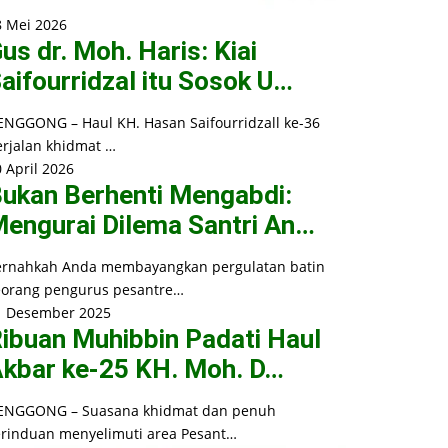
8 Mei 2026
us dr. Moh. Haris: Kiai
aifourridzal itu Sosok U…
ENGGONG – Haul KH. Hasan Saifourridzall ke-36
erjalan khidmat …
 April 2026
ukan Berhenti Mengabdi:
engurai Dilema Santri An…
ernahkah Anda membayangkan pergulatan batin
eorang pengurus pesantre…
1 Desember 2025
ibuan Muhibbin Padati Haul
kbar ke-25 KH. Moh. D…
ENGGONG – Suasana khidmat dan penuh
erinduan menyelimuti area Pesant…