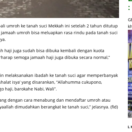
:
G
i umroh ke tanah suci Mekkah ini setelah 2 tahun ditutup
kh
ra jamaah umroh bisa meluapkan rasa rindu pada tanah suci
ya.
ah haji juga sudah bisa dibuka kembali dengan kuota
rharap semoga jamaah haji juga dibuka secara normal,”
gin melaksanakan ibadah ke tanah suci agar memperbanyak
shalat isya’ yang disarankan, “Allahumma cukupono,
go haji, barokahe Nabi, Wali”.
 uang dengan cara menabung dan mendaftar umroh atau
aallah dimudahkan berangkat ke tanah suci,” jelasnya. (fid)