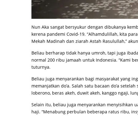
Nun Aka sangat bersyukur dengan dibukanya kembal
kerena pandemi Covid-19. “Alhamdulillah, kita pa
Mekah Madinah dan ziarah Astah Rasulullah,” akun
Beliau berharap tidak hanya umroh, tapi juga ibad
normal 200 ribu jamaah untuk Indonesia. “Kami be
tuturnya.
Beliau juga menyarankan bagi masyarakat yang in
memanjatkan do’a. Salah satu bacaan do’a setelah 
loberono, beras akeh, duwit akeh, kanggo ngaji, lun
Selain itu, beliau juga menyarankan menyisihkan
haji. “Menabung perbulan beberapa ratus ribu, insy