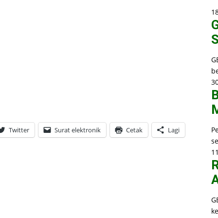
1
G
S
G
b
30
B
M
P
Twitter
Surat elektronik
Cetak
Lagi
s
1
R
A
G
k