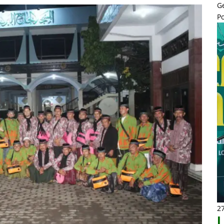
G
P
2
L