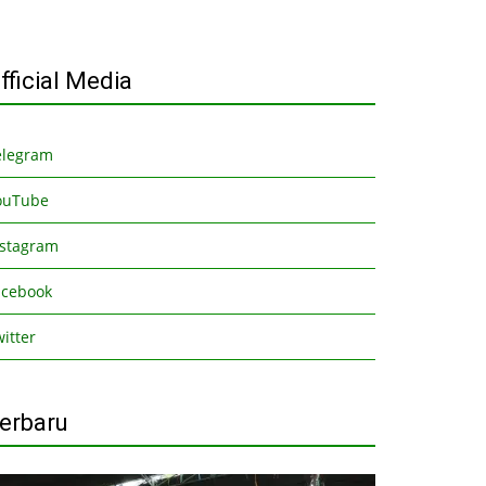
fficial Media
elegram
ouTube
nstagram
acebook
itter
erbaru