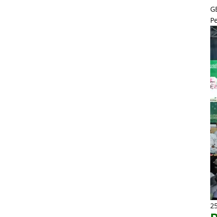
G
P
2