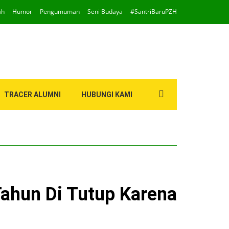
ah
Humor
Pengumuman
Seni Budaya
#SantriBaruPZH
Search
TRACER ALUMNI
HUBUNGI KAMI
for:
Tahun Di Tutup Karena