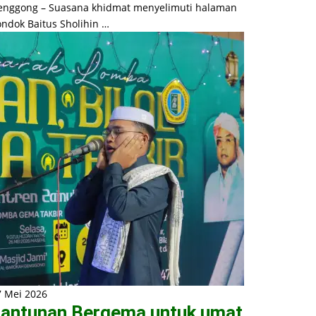
enggong – Suasana khidmat menyelimuti halaman
ondok Baitus Sholihin …
7 Mei 2026
antunan Bergema untuk umat