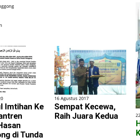
enggong
n
20
16 Agustus 2017
l Imtihan Ke
Sempat Kecewa,
antren
Raih Juara Kedua
2
H
 Hasan
K
ng di Tunda