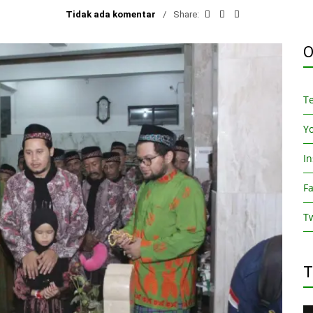
Tidak ada komentar
Share:
O
T
Y
I
F
Tw
T