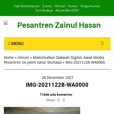
Fiqih Kontemporer
Events
Hikmah
Humor
Pengumuman
Seni Budaya
#SantriBaruPZH
Search
MENU
for:
Home
»
Umum
»
Maksimalkan Dakwah Digital, Awak Media
Pesantren Se-Jatim Gelar Multaqo
»
IMG-20211228-WA0000
28 Desember 2021
IMG-20211228-WA0000
Tidak ada komentar
Share: