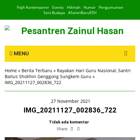
Fiqih Kontemporer
Events
Hikmah
Humor
Pengumuman
Seni Budaya
#SantriBaruPZH
Search
MENU
for:
Home
»
Berita Terbaru
»
Rayakan Hari Guru Nasional, Santri
Baitus Sholihin Genggong Sungkem Guru
»
IMG_20211127_002836_722
27 November 2021
IMG_20211127_002836_722
Tidak ada komentar
Share: