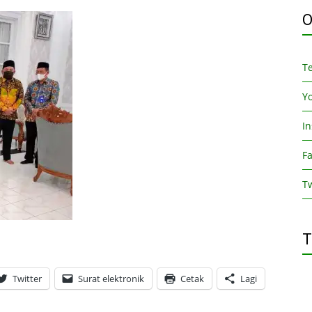
O
T
Y
I
F
Tw
T
Twitter
Surat elektronik
Cetak
Lagi