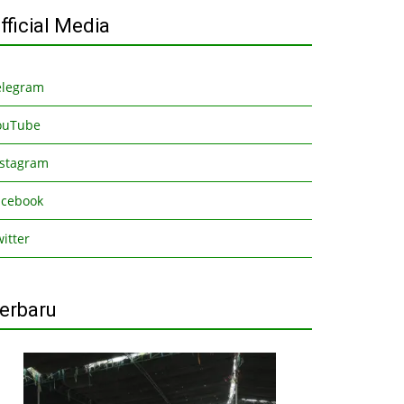
fficial Media
elegram
ouTube
nstagram
acebook
itter
erbaru