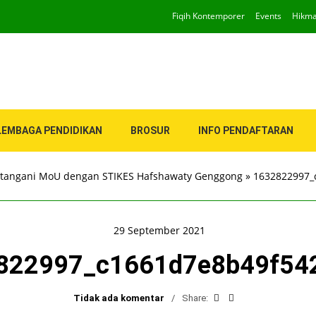
Fiqih Kontemporer
Events
Hikm
LEMBAGA PENDIDIKAN
BROSUR
INFO PENDAFTARAN
atangani MoU dengan STIKES Hafshawaty Genggong
»
1632822997_
29 September 2021
822997_c1661d7e8b49f54
Tidak ada komentar
Share: