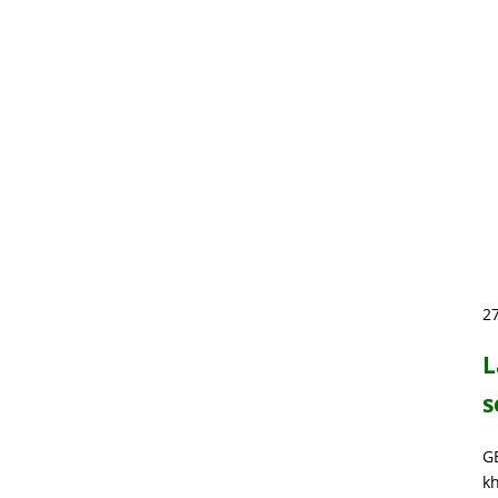
2
L
s
G
kh