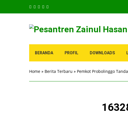
BERANDA
PROFIL
DOWNLOADS
Home
»
Berita Terbaru
»
Pemkot Probolinggo Tand
1632