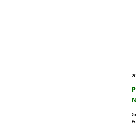
20
P
N
G
P