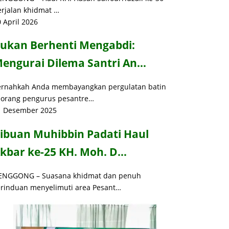
erjalan khidmat …
 April 2026
ukan Berhenti Mengabdi:
engurai Dilema Santri An…
ernahkah Anda membayangkan pergulatan batin
eorang pengurus pesantre…
1 Desember 2025
ibuan Muhibbin Padati Haul
kbar ke-25 KH. Moh. D…
ENGGONG – Suasana khidmat dan penuh
erinduan menyelimuti area Pesant…