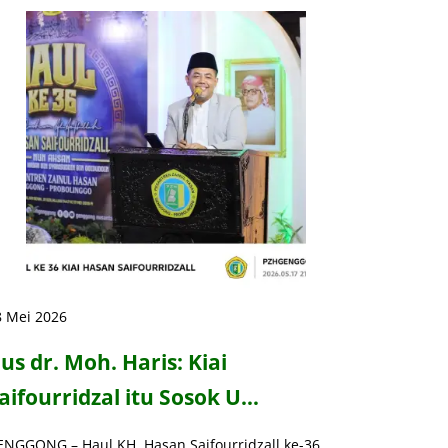
8 Mei 2026
us dr. Moh. Haris: Kiai
aifourridzal itu Sosok U…
ENGGONG – Haul KH. Hasan Saifourridzall ke-36