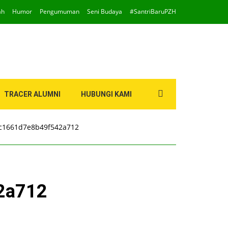
ah
Humor
Pengumuman
Seni Budaya
#SantriBaruPZH
Search
TRACER ALUMNI
HUBUNGI KAMI
for:
c1661d7e8b49f542a712
2a712