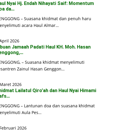
aul Nyai Hj. Endah Nihayati Saif: Momentum
oa da…
ENGGONG – Suasana khidmat dan penuh haru
enyelimuti acara Haul Almar…
April 2026
ibuan Jamaah Padati Haul KH. Moh. Hasan
enggong,…
ENGGONG, – Suasana khidmat menyelimuti
esantren Zainul Hasan Genggon…
 Maret 2026
hidmat Lailatul Qiro’ah dan Haul Nyai Himami
afs…
ENGGONG – Lantunan doa dan suasana khidmat
enyelimuti Aula Pes…
Februari 2026