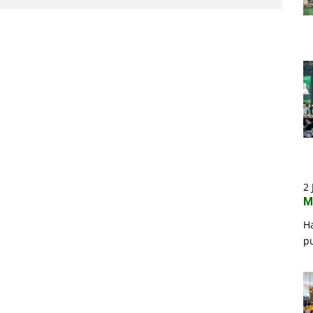
2 
M
H
p