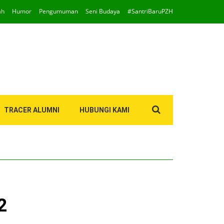
ah
Humor
Pengumuman
Seni Budaya
#SantriBaruPZH
Search
TRACER ALUMNI
HUBUNGI KAMI
for:
2