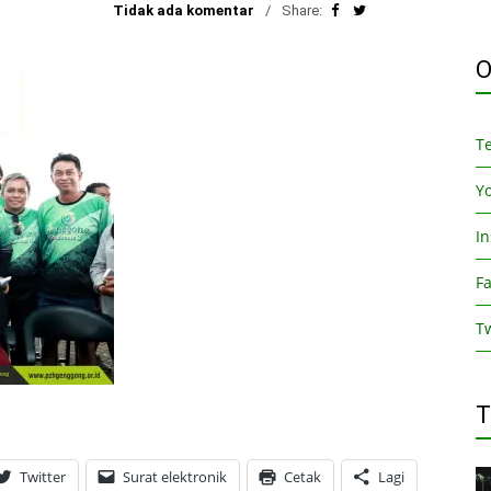
Tidak ada komentar
Share:
O
T
Y
I
F
Tw
T
Twitter
Surat elektronik
Cetak
Lagi