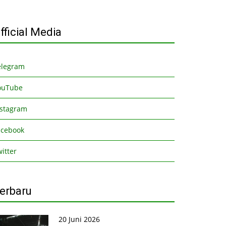
fficial Media
elegram
ouTube
nstagram
acebook
itter
erbaru
20 Juni 2026