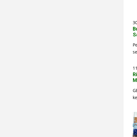
30
B
S
P
s
1
R
M
G
k