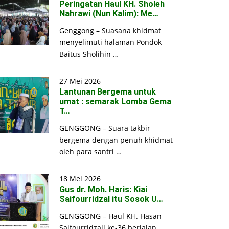
Peringatan Haul KH. Sholeh
Nahrawi (Nun Kalim): Me…
Genggong – Suasana khidmat
menyelimuti halaman Pondok
Baitus Sholihin …
27 Mei 2026
Lantunan Bergema untuk
umat : semarak Lomba Gema
T…
GENGGONG – Suara takbir
bergema dengan penuh khidmat
oleh para santri …
18 Mei 2026
Gus dr. Moh. Haris: Kiai
Saifourridzal itu Sosok U…
GENGGONG – Haul KH. Hasan
Saifourridzall ke-36 berjalan