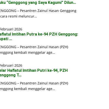
uku “Genggong yang Saya Kagumi” Dilun…
ENGGONG – Pesantren Zainul Hasan Genggong
ecara resmi meluncur…
Februari 2026
aflatul Imtihan Putra ke-94 PZH Genggong:
upati …
ENGGONG – Pesantren Zainul Hasan (PZH)
enggong kembali menggelar age…
Februari 2026
elar Haflatul Imtihan Putri ke-94, PZH
enggong T…
ENGGONG – Pesantren Zainul Hasan (PZH)
enggong kembali menggelar age…