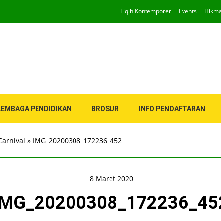
Fiqih Kontemporer
Events
Hikm
LEMBAGA PENDIDIKAN
BROSUR
INFO PENDAFTARAN
Carnival
»
IMG_20200308_172236_452
8 Maret 2020
IMG_20200308_172236_45