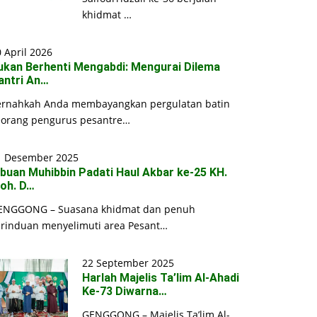
khidmat …
 April 2026
ukan Berhenti Mengabdi: Mengurai Dilema
antri An…
ernahkah Anda membayangkan pergulatan batin
eorang pengurus pesantre…
1 Desember 2025
ibuan Muhibbin Padati Haul Akbar ke-25 KH.
oh. D…
ENGGONG – Suasana khidmat dan penuh
erinduan menyelimuti area Pesant…
22 September 2025
Harlah Majelis Ta’lim Al-Ahadi
Ke-73 Diwarna…
GENGGONG – Majelis Ta’lim Al-