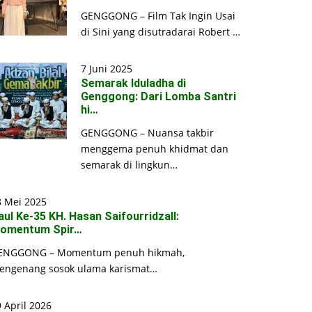
GENGGONG – Film Tak Ingin Usai
di Sini yang disutradarai Robert …
7 Juni 2025
Semarak Iduladha di
Genggong: Dari Lomba Santri
hi…
GENGGONG – Nuansa takbir
menggema penuh khidmat dan
semarak di lingkun…
8 Mei 2025
aul Ke-35 KH. Hasan Saifourridzall:
omentum Spir…
ENGGONG – Momentum penuh hikmah,
engenang sosok ulama karismat…
 April 2026