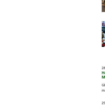
2
H
M
G
m
29