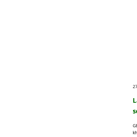
2
L
s
G
kh