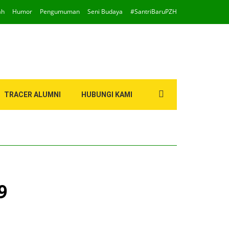
ah
Humor
Pengumuman
Seni Budaya
#SantriBaruPZH
Search
TRACER ALUMNI
HUBUNGI KAMI
for:
9