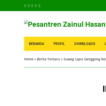
BERANDA
PROFIL
DOWNLOADS
Home
»
Berita Terbaru
»
Suweg Lapis Genggong Resm