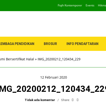
Fiqih Kontemporer
Events
Hikm
LEMBAGA PENDIDIKAN
BROSUR
INFO PENDAFTARAN
i Bersertifikat Halal
»
IMG_20200212_120434_229
12 Februari 2020
IMG_20200212_120434_22
Tidak ada komentar
Share: