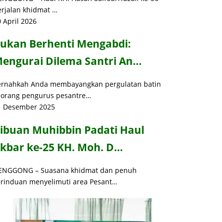
erjalan khidmat …
 April 2026
ukan Berhenti Mengabdi:
engurai Dilema Santri An…
ernahkah Anda membayangkan pergulatan batin
eorang pengurus pesantre…
1 Desember 2025
ibuan Muhibbin Padati Haul
kbar ke-25 KH. Moh. D…
ENGGONG – Suasana khidmat dan penuh
erinduan menyelimuti area Pesant…