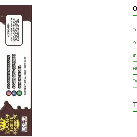
O
T
Y
I
F
Tw
T