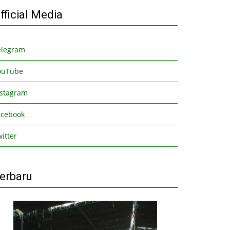
fficial Media
elegram
ouTube
nstagram
acebook
itter
erbaru