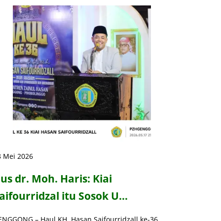
8 Mei 2026
us dr. Moh. Haris: Kiai
aifourridzal itu Sosok U…
ENGGONG – Haul KH. Hasan Saifourridzall ke-36