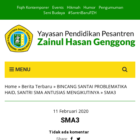
Fiqih Kontemporer
Events
Hikmah
Humor
Pengumuman
Seni Budaya
#SantriBaruPZH
Search
MENU
for:
Home
»
Berita Terbaru
»
BINCANG SANTAI PROBLEMATIKA
HAID, SANTRI SMA ANTUSIAS MENGIKUTINYA
»
SMA3
11 Februari 2020
SMA3
Tidak ada komentar
Share: