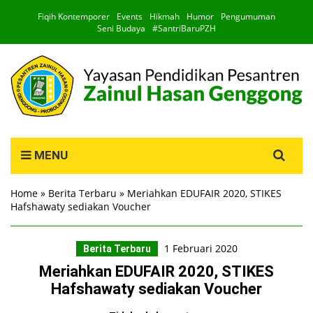
Fiqih Kontemporer
Events
Hikmah
Humor
Pengumuman
Seni Budaya
#SantriBaruPZH
Search
MENU
for:
Home
»
Berita Terbaru
»
Meriahkan EDUFAIR 2020, STIKES
Hafshawaty sediakan Voucher
1 Februari 2020
Berita Terbaru
Meriahkan EDUFAIR 2020, STIKES
Hafshawaty sediakan Voucher