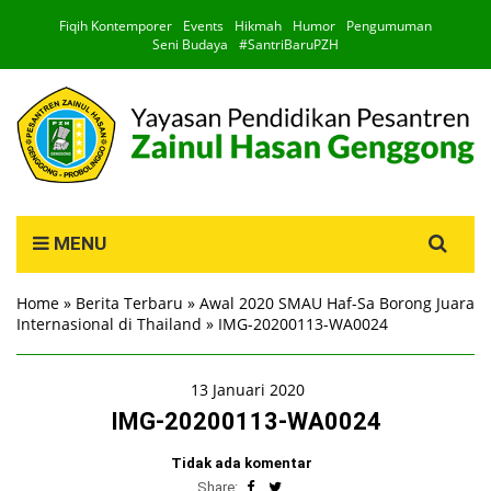
Fiqih Kontemporer
Events
Hikmah
Humor
Pengumuman
Seni Budaya
#SantriBaruPZH
Search
MENU
for:
Home
»
Berita Terbaru
»
Awal 2020 SMAU Haf-Sa Borong Juara
Internasional di Thailand
»
IMG-20200113-WA0024
13 Januari 2020
IMG-20200113-WA0024
Tidak ada komentar
Share: