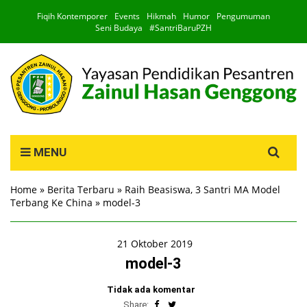
Fiqih Kontemporer
Events
Hikmah
Humor
Pengumuman
Seni Budaya
#SantriBaruPZH
Search
MENU
for:
Home
»
Berita Terbaru
»
Raih Beasiswa, 3 Santri MA Model
Terbang Ke China
»
model-3
21 Oktober 2019
model-3
Tidak ada komentar
Share: