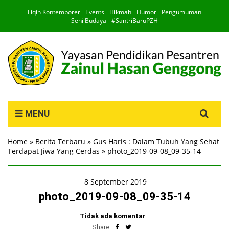
Fiqih Kontemporer
Events
Hikmah
Humor
Pengumuman
Seni Budaya
#SantriBaruPZH
Search
MENU
for:
Home
»
Berita Terbaru
»
Gus Haris : Dalam Tubuh Yang Sehat
Terdapat Jiwa Yang Cerdas
»
photo_2019-09-08_09-35-14
8 September 2019
photo_2019-09-08_09-35-14
Tidak ada komentar
Share: