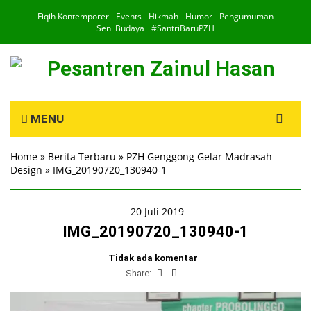
Fiqih Kontemporer
Events
Hikmah
Humor
Pengumuman
Seni Budaya
#SantriBaruPZH
Search
MENU
for:
Home
»
Berita Terbaru
»
PZH Genggong Gelar Madrasah
Design
»
IMG_20190720_130940-1
20 Juli 2019
IMG_20190720_130940-1
Tidak ada komentar
Share: