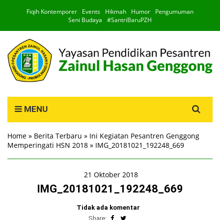
Fiqih Kontemporer
Events
Hikmah
Humor
Pengumuman
Seni Budaya
#SantriBaruPZH
Search
MENU
for:
Home
»
Berita Terbaru
»
Ini Kegiatan Pesantren Genggong
Memperingati HSN 2018
»
IMG_20181021_192248_669
21 Oktober 2018
IMG_20181021_192248_669
Tidak ada komentar
Share: