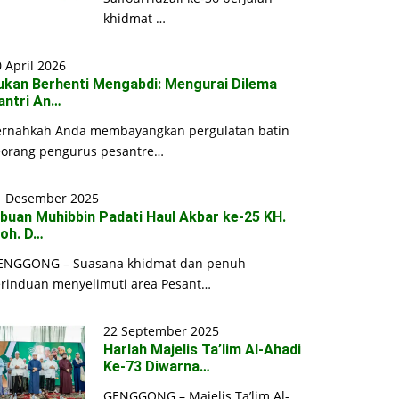
khidmat …
 April 2026
ukan Berhenti Mengabdi: Mengurai Dilema
antri An…
ernahkah Anda membayangkan pergulatan batin
eorang pengurus pesantre…
1 Desember 2025
ibuan Muhibbin Padati Haul Akbar ke-25 KH.
oh. D…
ENGGONG – Suasana khidmat dan penuh
erinduan menyelimuti area Pesant…
22 September 2025
Harlah Majelis Ta’lim Al-Ahadi
Ke-73 Diwarna…
GENGGONG – Majelis Ta’lim Al-