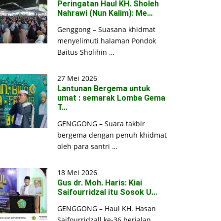
Peringatan Haul KH. Sholeh
Nahrawi (Nun Kalim): Me…
Genggong – Suasana khidmat
menyelimuti halaman Pondok
Baitus Sholihin …
27 Mei 2026
Lantunan Bergema untuk
umat : semarak Lomba Gema
T…
GENGGONG – Suara takbir
bergema dengan penuh khidmat
oleh para santri …
18 Mei 2026
Gus dr. Moh. Haris: Kiai
Saifourridzal itu Sosok U…
GENGGONG – Haul KH. Hasan
Saifourridzall ke-36 berjalan