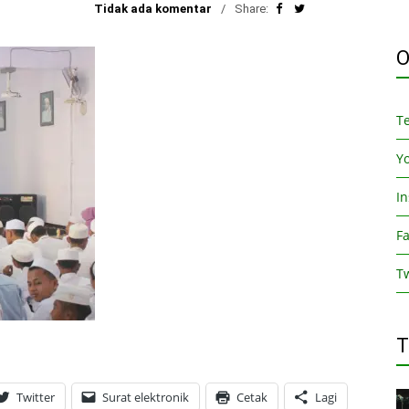
Tidak ada komentar
Share:
O
T
Y
I
F
Tw
T
Twitter
Surat elektronik
Cetak
Lagi