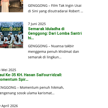
GENGGONG – Film Tak Ingin Usai
di Sini yang disutradarai Robert …
7 Juni 2025
Semarak Iduladha di
Genggong: Dari Lomba Santri
hi…
GENGGONG – Nuansa takbir
menggema penuh khidmat dan
semarak di lingkun…
8 Mei 2025
aul Ke-35 KH. Hasan Saifourridzall:
omentum Spir…
ENGGONG – Momentum penuh hikmah,
engenang sosok ulama karismat…
 April 2026