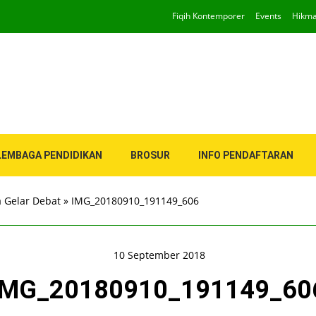
Fiqih Kontemporer
Events
Hikm
LEMBAGA PENDIDIKAN
BROSUR
INFO PENDAFTARAN
a Gelar Debat
»
IMG_20180910_191149_606
10 September 2018
IMG_20180910_191149_60