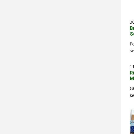
30
B
S
P
s
1
R
M
G
k