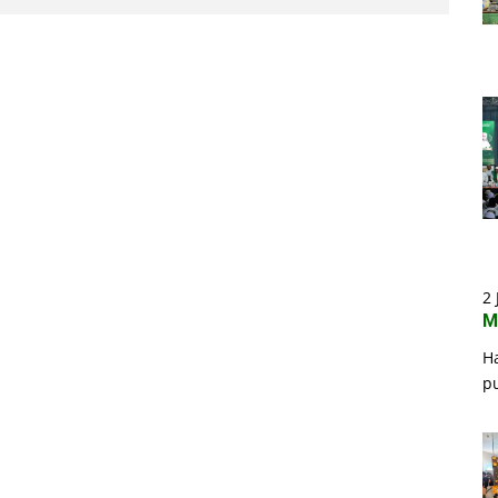
2 
M
H
p