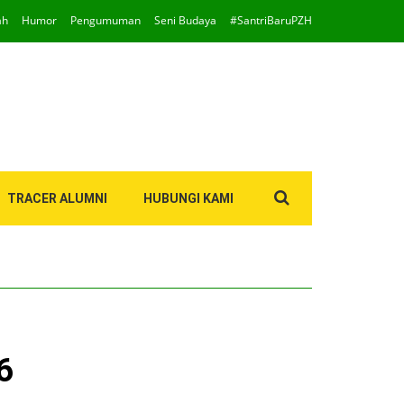
ah
Humor
Pengumuman
Seni Budaya
#SantriBaruPZH
Search
TRACER ALUMNI
HUBUNGI KAMI
for:
6