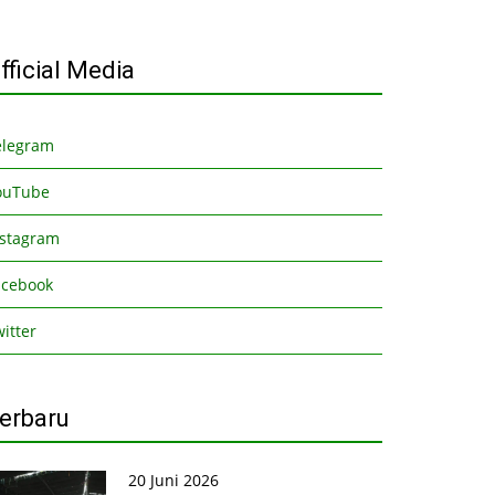
fficial Media
elegram
ouTube
nstagram
acebook
itter
erbaru
20 Juni 2026