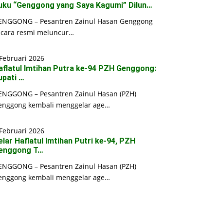
uku “Genggong yang Saya Kagumi” Dilun…
ENGGONG – Pesantren Zainul Hasan Genggong
ecara resmi meluncur…
Februari 2026
aflatul Imtihan Putra ke-94 PZH Genggong:
upati …
ENGGONG – Pesantren Zainul Hasan (PZH)
enggong kembali menggelar age…
Februari 2026
elar Haflatul Imtihan Putri ke-94, PZH
enggong T…
ENGGONG – Pesantren Zainul Hasan (PZH)
enggong kembali menggelar age…