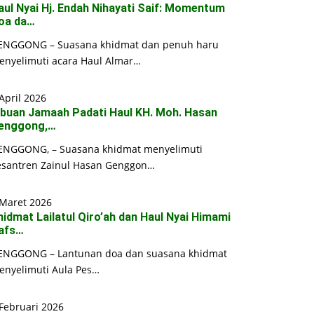
aul Nyai Hj. Endah Nihayati Saif: Momentum
oa da…
ENGGONG – Suasana khidmat dan penuh haru
enyelimuti acara Haul Almar…
April 2026
ibuan Jamaah Padati Haul KH. Moh. Hasan
enggong,…
ENGGONG, – Suasana khidmat menyelimuti
esantren Zainul Hasan Genggon…
 Maret 2026
hidmat Lailatul Qiro’ah dan Haul Nyai Himami
afs…
ENGGONG – Lantunan doa dan suasana khidmat
enyelimuti Aula Pes…
Februari 2026