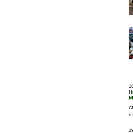
2
H
M
G
m
29