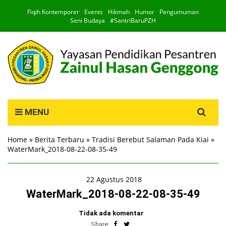
Fiqih Kontemporer
Events
Hikmah
Humor
Pengumuman
Seni Budaya
#SantriBaruPZH
Search
MENU
for:
Home
»
Berita Terbaru
»
Tradisi Berebut Salaman Pada Kiai
»
WaterMark_2018-08-22-08-35-49
22 Agustus 2018
WaterMark_2018-08-22-08-35-49
Tidak ada komentar
Share: