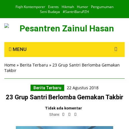
Fiqih Kontemporer
Events
Hikmah
Humor
Pengumuman
Seni Budaya
#SantriBaruPZH
Search
MENU
for:
Home
»
Berita Terbaru
»
23 Grup Santri Berlomba Gemakan
Takbir
22 Agustus 2018
Berita Terbaru
23 Grup Santri Berlomba Gemakan Takbir
Tidak ada komentar
Share: