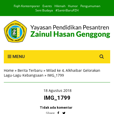
Fiqih Kontemporer
Events
Hikmah
Humor
Pengumuman
Seni Budaya
#SantriBaruPZH
Search
MENU
for:
Home
»
Berita Terbaru
»
Milad ke 4, Alkhaibar Gelorakan
Lagu-Lagu Kebangsaan
»
IMG_1799
18 Agustus 2018
IMG_1799
Tidak ada komentar
Share: