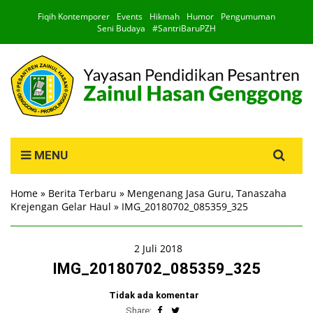
Fiqih Kontemporer
Events
Hikmah
Humor
Pengumuman
Seni Budaya
#SantriBaruPZH
Search
MENU
for:
Home
»
Berita Terbaru
»
Mengenang Jasa Guru, Tanaszaha
Krejengan Gelar Haul
»
IMG_20180702_085359_325
2 Juli 2018
IMG_20180702_085359_325
Tidak ada komentar
Share: