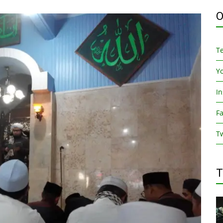
O
T
Y
I
F
Tw
T