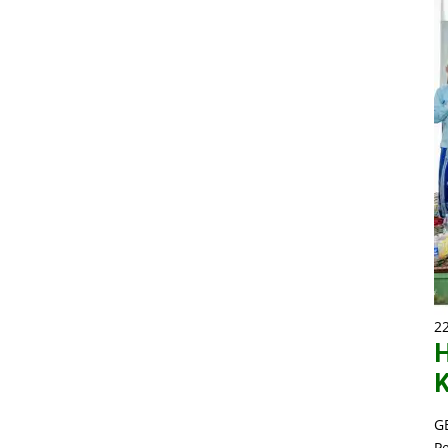
2
H
K
G
P