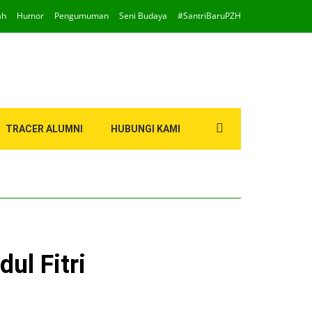
ah
Humor
Pengumuman
Seni Budaya
#SantriBaruPZH
Search
TRACER ALUMNI
HUBUNGI KAMI
for:
ul Fitri