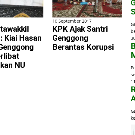
G
S
10 September 2017
G
tawakkil
KPK Ajak Santri
b
 : Kiai Hasan
Genggong
30
B
Genggong
Berantas Korupsi
M
rlibat
ikan NU
P
s
1
R
A
G
k