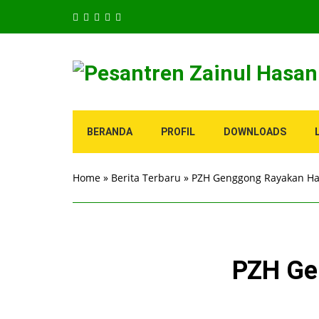
BERANDA
PROFIL
DOWNLOADS
Home
»
Berita Terbaru
»
PZH Genggong Rayakan Hari
PZH Gen