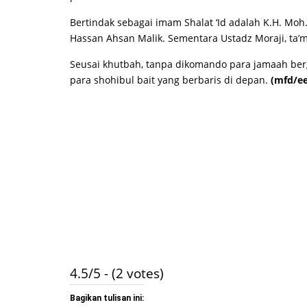
Bertindak sebagai imam Shalat ‘Id adalah K.H. Mo
Hassan Ahsan Malik. Sementara Ustadz Moraji, ta’mi
Seusai khutbah, tanpa dikomando para jamaah be
para shohibul bait yang berbaris di depan.
(mfd/e
4.5/5 - (2 votes)
Bagikan tulisan ini: