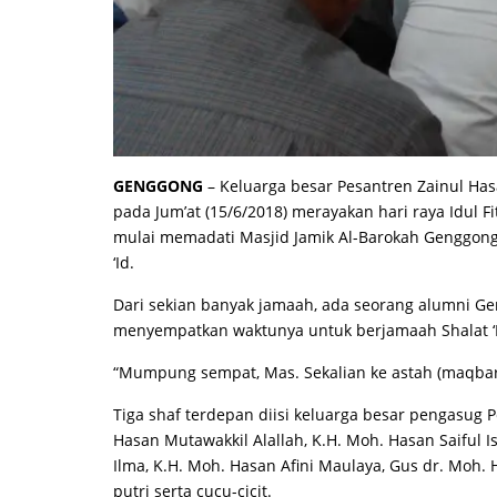
GENGGONG
– Keluarga besar Pesantren Zainul Ha
pada Jum’at (15/6/2018) merayakan hari raya Idul Fit
mulai memadati Masjid Jamik Al-Barokah Genggong
‘Id.
Dari sekian banyak jamaah, ada seorang alumni G
menyempatkan waktunya untuk berjamaah Shalat ‘I
“Mumpung sempat, Mas. Sekalian ke astah (maqbar
Tiga shaf terdepan diisi keluarga besar pengasug
Hasan Mutawakkil Alallah, K.H. Moh. Hasan Saiful 
Ilma, K.H. Moh. Hasan Afini Maulaya, Gus dr. Moh.
putri serta cucu-cicit.