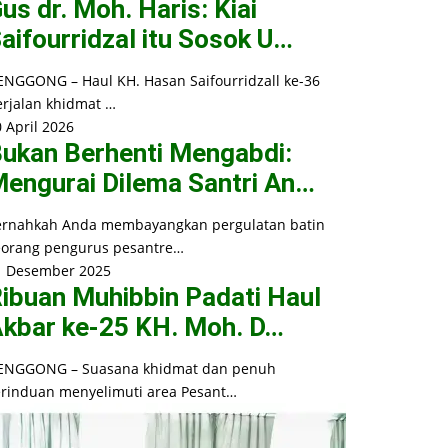
us dr. Moh. Haris: Kiai
aifourridzal itu Sosok U…
ENGGONG – Haul KH. Hasan Saifourridzall ke-36
erjalan khidmat …
 April 2026
ukan Berhenti Mengabdi:
engurai Dilema Santri An…
ernahkah Anda membayangkan pergulatan batin
eorang pengurus pesantre…
1 Desember 2025
ibuan Muhibbin Padati Haul
kbar ke-25 KH. Moh. D…
ENGGONG – Suasana khidmat dan penuh
erinduan menyelimuti area Pesant…