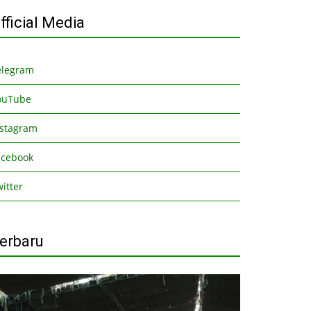
fficial Media
elegram
ouTube
nstagram
acebook
itter
erbaru