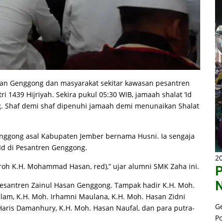
san Genggong dan masyarakat sekitar kawasan pesantren
ri 1439 Hijriyah. Sekira pukul 05:30 WIB, jamaah shalat ‘Id
. Shaf demi shaf dipenuhi jamaah demi menunaikan Shalat
enggong asal Kabupaten Jember bernama Husni. Ia sengaja
d di Pesantren Genggong.
20
oh K.H. Mohammad Hasan, red),” ujar alumni SMK Zaha ini.
P
N
 Pesantren Zainul Hasan Genggong. Tampak hadir K.H. Moh.
Islam, K.H. Moh. Irhamni Maulana, K.H. Moh. Hasan Zidni
G
 Haris Damanhury, K.H. Moh. Hasan Naufal, dan para putra-
P