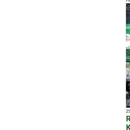
2
R
K