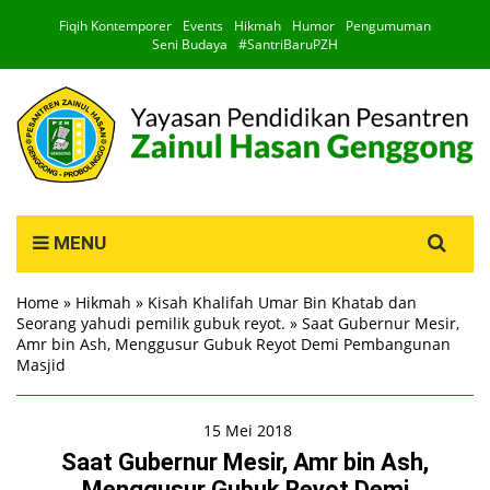
Fiqih Kontemporer
Events
Hikmah
Humor
Pengumuman
Seni Budaya
#SantriBaruPZH
Search
MENU
for:
Home
»
Hikmah
»
Kisah Khalifah Umar Bin Khatab dan
Seorang yahudi pemilik gubuk reyot.
»
Saat Gubernur Mesir,
Amr bin Ash, Menggusur Gubuk Reyot Demi Pembangunan
Masjid
15 Mei 2018
Saat Gubernur Mesir, Amr bin Ash,
Menggusur Gubuk Reyot Demi