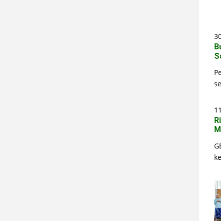
30
B
S
P
s
1
R
M
G
k