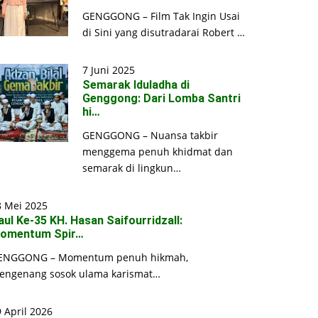
GENGGONG – Film Tak Ingin Usai
di Sini yang disutradarai Robert …
7 Juni 2025
Semarak Iduladha di
Genggong: Dari Lomba Santri
hi…
GENGGONG – Nuansa takbir
menggema penuh khidmat dan
semarak di lingkun…
8 Mei 2025
aul Ke-35 KH. Hasan Saifourridzall:
omentum Spir…
ENGGONG – Momentum penuh hikmah,
engenang sosok ulama karismat…
 April 2026