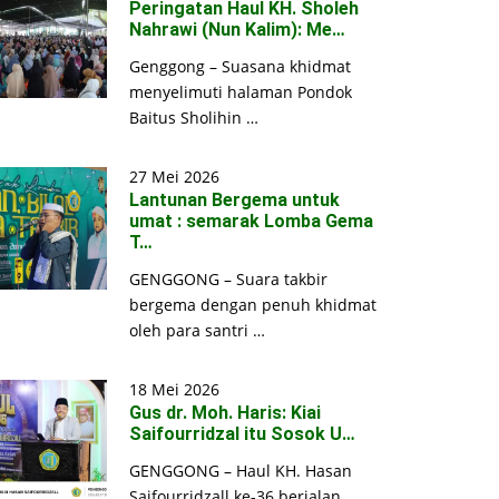
Peringatan Haul KH. Sholeh
Nahrawi (Nun Kalim): Me…
Genggong – Suasana khidmat
menyelimuti halaman Pondok
Baitus Sholihin …
27 Mei 2026
Lantunan Bergema untuk
umat : semarak Lomba Gema
T…
GENGGONG – Suara takbir
bergema dengan penuh khidmat
oleh para santri …
18 Mei 2026
Gus dr. Moh. Haris: Kiai
Saifourridzal itu Sosok U…
GENGGONG – Haul KH. Hasan
Saifourridzall ke-36 berjalan