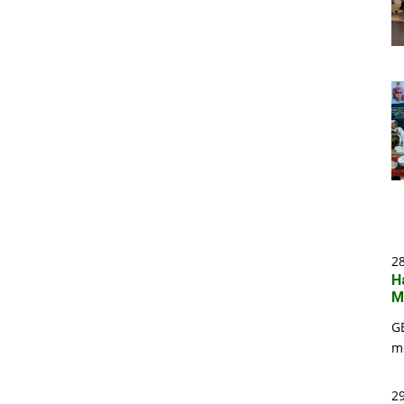
2
H
M
G
m
29