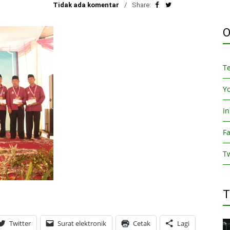
Tidak ada komentar
Share:
O
T
Y
I
F
Tw
T
Twitter
Surat elektronik
Cetak
Lagi