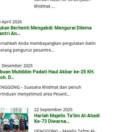
khidmat …
 April 2026
ukan Berhenti Mengabdi: Mengurai Dilema
antri An…
ernahkah Anda membayangkan pergulatan batin
eorang pengurus pesantre…
1 Desember 2025
ibuan Muhibbin Padati Haul Akbar ke-25 KH.
oh. D…
ENGGONG – Suasana khidmat dan penuh
erinduan menyelimuti area Pesant…
22 September 2025
Harlah Majelis Ta’lim Al-Ahadi
Ke-73 Diwarna…
GENGGONG – Majelis Ta’lim Al-