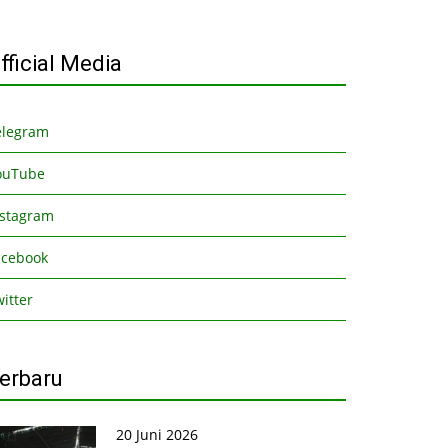
fficial Media
elegram
ouTube
nstagram
acebook
itter
erbaru
20 Juni 2026