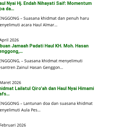
aul Nyai Hj. Endah Nihayati Saif: Momentum
oa da…
ENGGONG – Suasana khidmat dan penuh haru
enyelimuti acara Haul Almar…
April 2026
ibuan Jamaah Padati Haul KH. Moh. Hasan
enggong,…
ENGGONG, – Suasana khidmat menyelimuti
esantren Zainul Hasan Genggon…
 Maret 2026
hidmat Lailatul Qiro’ah dan Haul Nyai Himami
afs…
ENGGONG – Lantunan doa dan suasana khidmat
enyelimuti Aula Pes…
Februari 2026