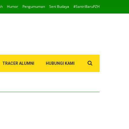
ah
Humor
Pengumuman
Seni Budaya
#SantriBaruPZH
Search
TRACER ALUMNI
HUBUNGI KAMI
for: