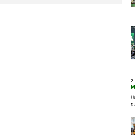
2 
M
H
p