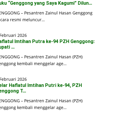
uku “Genggong yang Saya Kagumi” Dilun…
ENGGONG – Pesantren Zainul Hasan Genggong
ecara resmi meluncur…
Februari 2026
aflatul Imtihan Putra ke-94 PZH Genggong:
upati …
ENGGONG – Pesantren Zainul Hasan (PZH)
enggong kembali menggelar age…
Februari 2026
elar Haflatul Imtihan Putri ke-94, PZH
enggong T…
ENGGONG – Pesantren Zainul Hasan (PZH)
enggong kembali menggelar age…