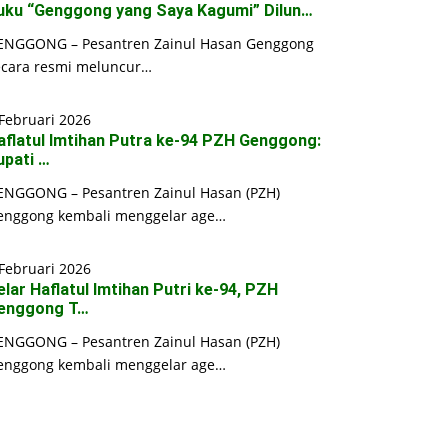
uku “Genggong yang Saya Kagumi” Dilun…
ENGGONG – Pesantren Zainul Hasan Genggong
ecara resmi meluncur…
Februari 2026
aflatul Imtihan Putra ke-94 PZH Genggong:
upati …
ENGGONG – Pesantren Zainul Hasan (PZH)
enggong kembali menggelar age…
Februari 2026
elar Haflatul Imtihan Putri ke-94, PZH
enggong T…
ENGGONG – Pesantren Zainul Hasan (PZH)
enggong kembali menggelar age…