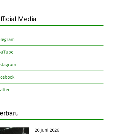
fficial Media
elegram
ouTube
nstagram
acebook
itter
erbaru
20 Juni 2026