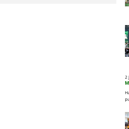
2 
M
H
p