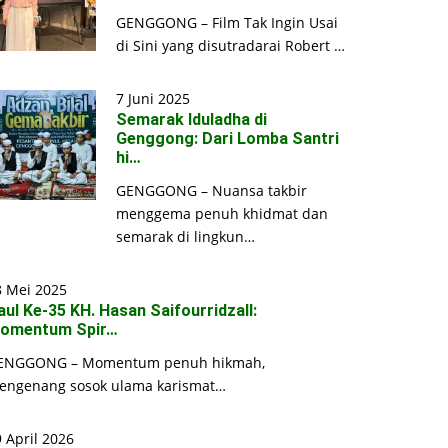
GENGGONG – Film Tak Ingin Usai
di Sini yang disutradarai Robert …
7 Juni 2025
Semarak Iduladha di
Genggong: Dari Lomba Santri
hi…
GENGGONG – Nuansa takbir
menggema penuh khidmat dan
semarak di lingkun…
8 Mei 2025
aul Ke-35 KH. Hasan Saifourridzall:
omentum Spir…
ENGGONG – Momentum penuh hikmah,
engenang sosok ulama karismat…
 April 2026