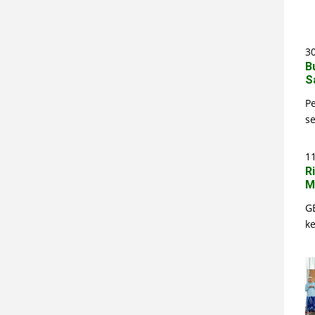
30
B
S
P
s
1
R
M
G
k