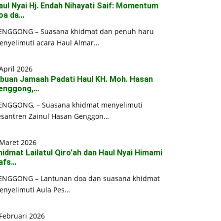
aul Nyai Hj. Endah Nihayati Saif: Momentum
oa da…
ENGGONG – Suasana khidmat dan penuh haru
enyelimuti acara Haul Almar…
April 2026
ibuan Jamaah Padati Haul KH. Moh. Hasan
enggong,…
ENGGONG, – Suasana khidmat menyelimuti
esantren Zainul Hasan Genggon…
 Maret 2026
hidmat Lailatul Qiro’ah dan Haul Nyai Himami
afs…
ENGGONG – Lantunan doa dan suasana khidmat
enyelimuti Aula Pes…
Februari 2026