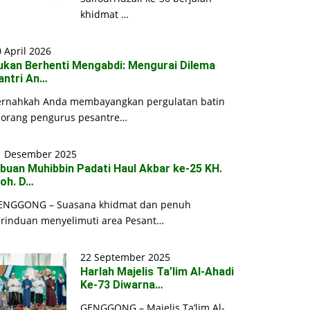
khidmat …
 April 2026
ukan Berhenti Mengabdi: Mengurai Dilema
antri An…
ernahkah Anda membayangkan pergulatan batin
eorang pengurus pesantre…
1 Desember 2025
ibuan Muhibbin Padati Haul Akbar ke-25 KH.
oh. D…
ENGGONG – Suasana khidmat dan penuh
erinduan menyelimuti area Pesant…
22 September 2025
Harlah Majelis Ta’lim Al-Ahadi
Ke-73 Diwarna…
GENGGONG – Majelis Ta’lim Al-