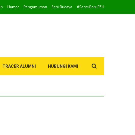
ah
Humor
Pengumuman
Seni Budaya
#SantriBaruPZH
Search
TRACER ALUMNI
HUBUNGI KAMI
for: