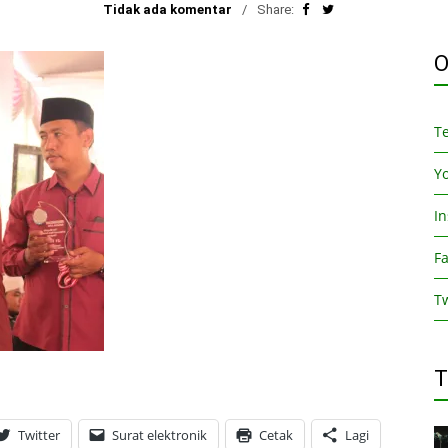
Tidak ada komentar
Share:
O
T
Y
I
F
Tw
T
Twitter
Surat elektronik
Cetak
Lagi