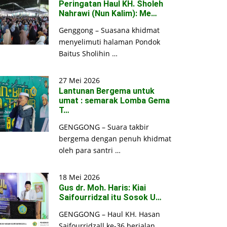
Peringatan Haul KH. Sholeh
Nahrawi (Nun Kalim): Me…
Genggong – Suasana khidmat
menyelimuti halaman Pondok
Baitus Sholihin …
27 Mei 2026
Lantunan Bergema untuk
umat : semarak Lomba Gema
T…
GENGGONG – Suara takbir
bergema dengan penuh khidmat
oleh para santri …
18 Mei 2026
Gus dr. Moh. Haris: Kiai
Saifourridzal itu Sosok U…
GENGGONG – Haul KH. Hasan
Saifourridzall ke-36 berjalan