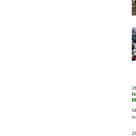
2
H
M
G
m
29