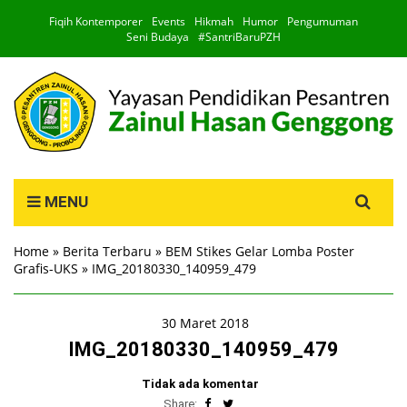
Fiqih Kontemporer
Events
Hikmah
Humor
Pengumuman
Seni Budaya
#SantriBaruPZH
Search
MENU
for:
Home
»
Berita Terbaru
»
BEM Stikes Gelar Lomba Poster
Grafis-UKS
»
IMG_20180330_140959_479
30 Maret 2018
IMG_20180330_140959_479
Tidak ada komentar
Share: