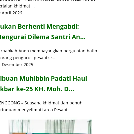
erjalan khidmat …
 April 2026
ukan Berhenti Mengabdi:
engurai Dilema Santri An…
ernahkah Anda membayangkan pergulatan batin
eorang pengurus pesantre…
1 Desember 2025
ibuan Muhibbin Padati Haul
kbar ke-25 KH. Moh. D…
ENGGONG – Suasana khidmat dan penuh
erinduan menyelimuti area Pesant…