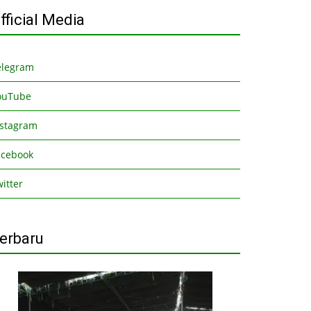
fficial Media
elegram
ouTube
nstagram
acebook
itter
erbaru