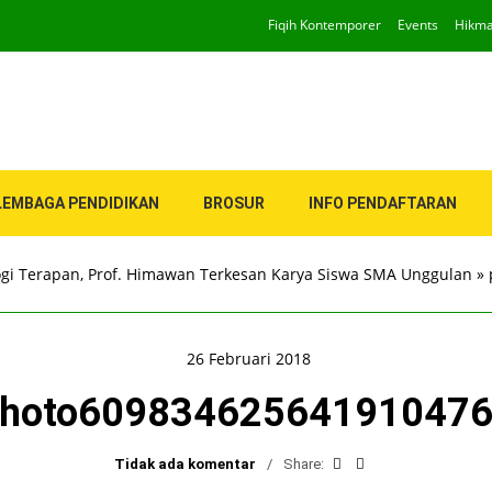
Fiqih Kontemporer
Events
Hikm
LEMBAGA PENDIDIKAN
BROSUR
INFO PENDAFTARAN
logi Terapan, Prof. Himawan Terkesan Karya Siswa SMA Unggulan
»
26 Februari 2018
hoto60983462564191047
Tidak ada komentar
Share: