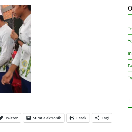
O
T
Y
I
F
Tw
T
Twitter
Surat elektronik
Cetak
Lagi