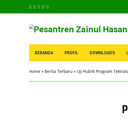
BERANDA
PROFIL
DOWNLOADS
Home
»
Berita Terbaru
»
Uji Publik Program Tekno
p