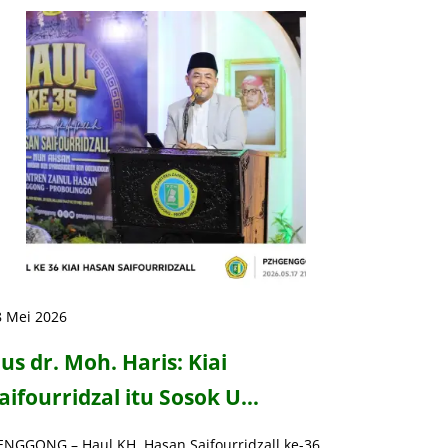
8 Mei 2026
us dr. Moh. Haris: Kiai
aifourridzal itu Sosok U…
ENGGONG – Haul KH. Hasan Saifourridzall ke-36