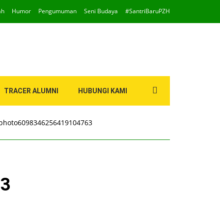
ah
Humor
Pengumuman
Seni Budaya
#SantriBaruPZH
Search
TRACER ALUMNI
HUBUNGI KAMI
for:
photo6098346256419104763
63