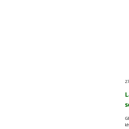
2
L
s
G
kh