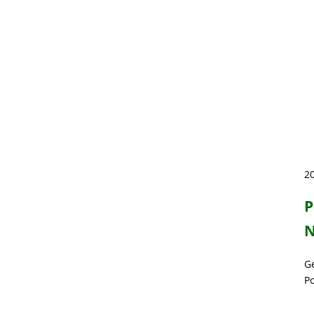
20
P
N
G
P