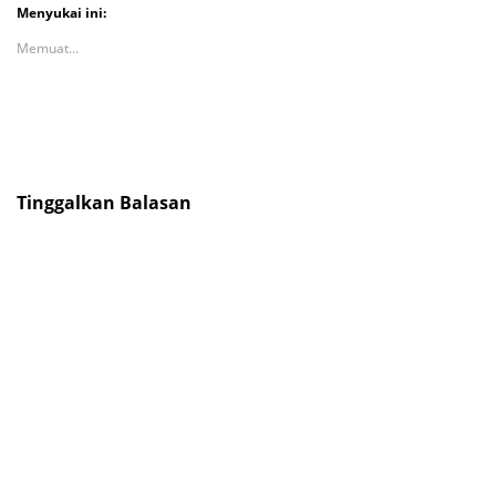
Menyukai ini:
Memuat...
Tinggalkan Balasan