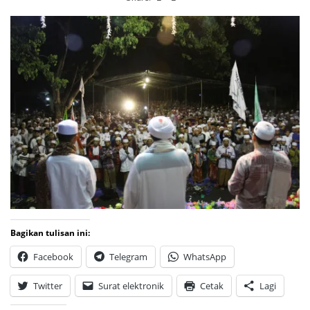
Bagikan tulisan ini:
Facebook
Telegram
WhatsApp
Twitter
Surat elektronik
Cetak
Lagi