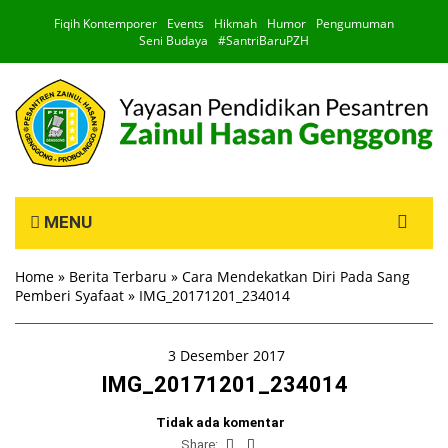
Fiqih Kontemporer
Events
Hikmah
Humor
Pengumuman
Seni Budaya
#SantriBaruPZH
Search
MENU
for:
Home
»
Berita Terbaru
»
Cara Mendekatkan Diri Pada Sang
Pemberi Syafaat
»
IMG_20171201_234014
3 Desember 2017
IMG_20171201_234014
Tidak ada komentar
Share: