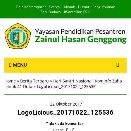
Fiqih Kontemporer
Events
Hikmah
Humor
Pengumuman
Seni Budaya
#SantriBaruPZH
Search
MENU
for:
Home
»
Berita Terbaru
»
Hari Santri Nasional, Kominfo Zaha
Lantik 41 Duta
»
LogoLicious_20171022_125536
22 Oktober 2017
LogoLicious_20171022_125536
Tidak ada komentar
Share: