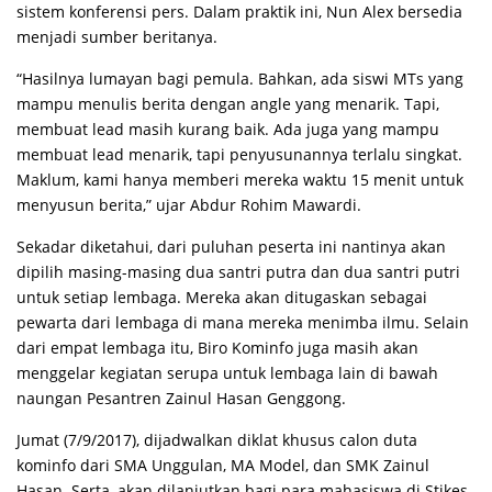
sistem konferensi pers. Dalam praktik ini, Nun Alex bersedia
menjadi sumber beritanya.
“Hasilnya lumayan bagi pemula. Bahkan, ada siswi MTs yang
mampu menulis berita dengan angle yang menarik. Tapi,
membuat lead masih kurang baik. Ada juga yang mampu
membuat lead menarik, tapi penyusunannya terlalu singkat.
Maklum, kami hanya memberi mereka waktu 15 menit untuk
menyusun berita,” ujar Abdur Rohim Mawardi.
Sekadar diketahui, dari puluhan peserta ini nantinya akan
dipilih masing-masing dua santri putra dan dua santri putri
untuk setiap lembaga. Mereka akan ditugaskan sebagai
pewarta dari lembaga di mana mereka menimba ilmu. Selain
dari empat lembaga itu, Biro Kominfo juga masih akan
menggelar kegiatan serupa untuk lembaga lain di bawah
naungan Pesantren Zainul Hasan Genggong.
Jumat (7/9/2017), dijadwalkan diklat khusus calon duta
kominfo dari SMA Unggulan, MA Model, dan SMK Zainul
Hasan. Serta, akan dilanjutkan bagi para mahasiswa di Stikes