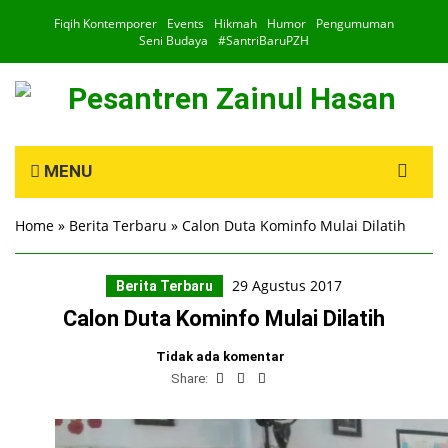
Fiqih Kontemporer
Events
Hikmah
Humor
Pengumuman
Seni Budaya
#SantriBaruPZH
Search
MENU
for:
Home
»
Berita Terbaru
»
Calon Duta Kominfo Mulai Dilatih
29 Agustus 2017
Berita Terbaru
Calon Duta Kominfo Mulai Dilatih
Tidak ada komentar
Share: