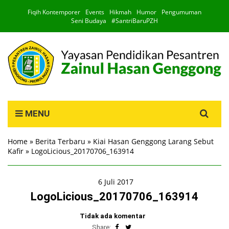
Fiqih Kontemporer
Events
Hikmah
Humor
Pengumuman
Seni Budaya
#SantriBaruPZH
Search
MENU
for:
Home
»
Berita Terbaru
»
Kiai Hasan Genggong Larang Sebut
Kafir
»
LogoLicious_20170706_163914
6 Juli 2017
LogoLicious_20170706_163914
Tidak ada komentar
Share: