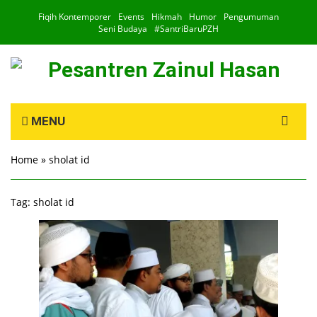
Fiqih Kontemporer
Events
Hikmah
Humor
Pengumuman
Seni Budaya
#SantriBaruPZH
Search
MENU
for:
Home
»
sholat id
Tag:
sholat id