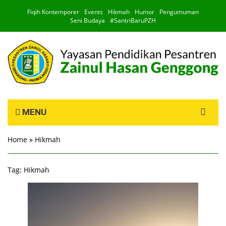
Fiqih Kontemporer
Events
Hikmah
Humor
Pengumuman
Seni Budaya
#SantriBaruPZH
Search
MENU
for:
Home
»
Hikmah
Tag:
Hikmah